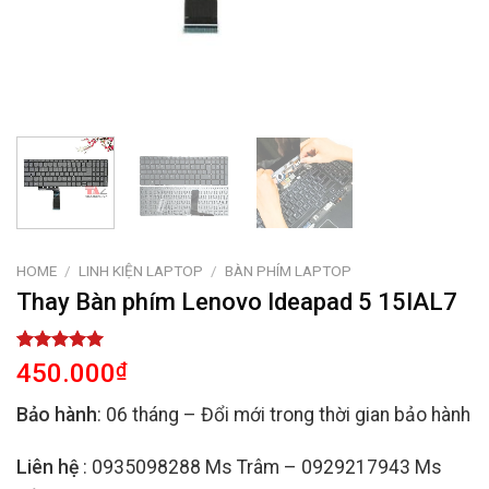
HOME
/
LINH KIỆN LAPTOP
/
BÀN PHÍM LAPTOP
Thay Bàn phím Lenovo Ideapad 5 15IAL7
Rated
1
5.00
450.000
₫
out of 5
based on
Bảo hành
: 06 tháng – Đổi mới trong thời gian bảo hành
customer
rating
Liên hệ
: 0935098288 Ms Trâm – 0929217943 Ms