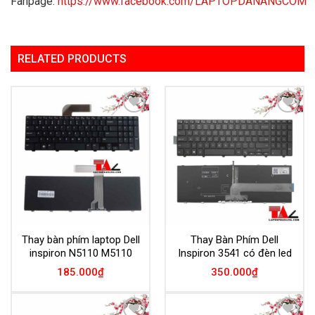
Fanpage:
https://www.facebook.com/LAPTOPDANANGCOM
RELATED PRODUCTS
Add to
Add to
Wishlist
Wishlist
Thay bàn phím laptop Dell
Thay Bàn Phím Dell
inspiron N5110 M5110
Inspiron 3541 có đèn led
185.000
₫
350.000
₫