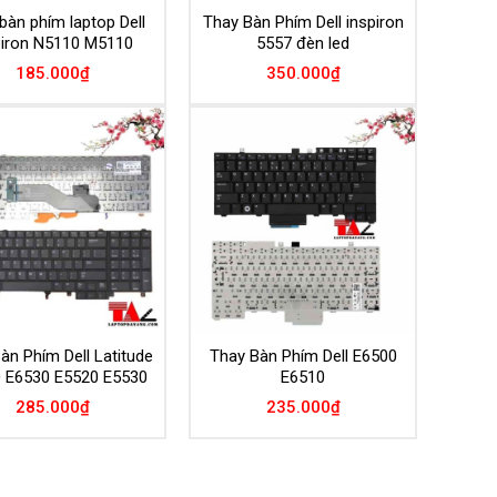
bàn phím laptop Dell
Thay Bàn Phím Dell inspiron
piron N5110 M5110
5557 đèn led
185.000
₫
350.000
₫
Add to
Add to
Wishlist
Wishlist
àn Phím Dell Latitude
Thay Bàn Phím Dell E6500
 E6530 E5520 E5530
E6510
285.000
₫
235.000
₫