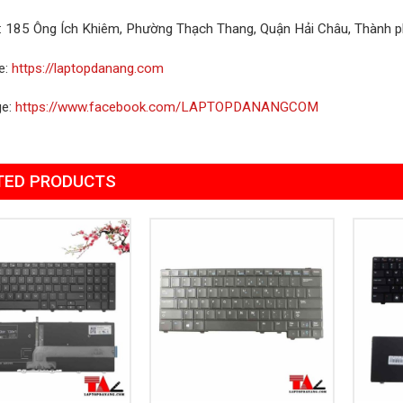
ỉ: 185 Ông Ích Khiêm, Phường Thạch Thang, Quận Hải Châu, Thành 
e:
https://laptopdanang.com
ge:
https://www.facebook.com/LAPTOPDANANGCOM
TED PRODUCTS
Add to
Add to
Wishlist
Wishlist