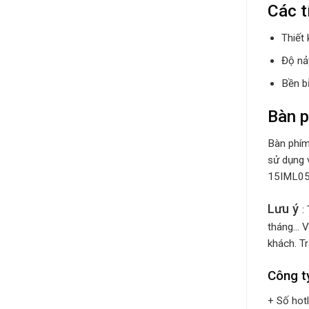
Các t
Thiết 
Độ nả
Bền b
Bàn p
Bàn phím
sử dụng 
15IML05 
Lưu ý
:
tháng… V
khách. Tr
Công t
+ Số hot