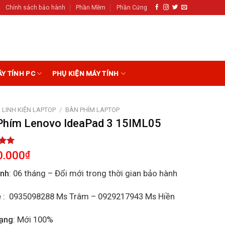
Chính sách bảo hành
Phần Mềm
Phần Cứng
ÁY TÍNH PC
PHỤ KIỆN MÁY TÍNH
LINH KIỆN LAPTOP
/
BÀN PHÍM LAPTOP
Phím Lenovo IdeaPad 3 15IML05
5.00
0.000
₫
5
on
ành
: 06 tháng – Đổi mới trong thời gian bảo hành
r
ệ
: 0935098288 Ms Trâm – 0929217943 Ms Hiền
rạng
: Mới 100%