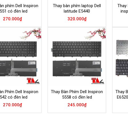
n phím Dell Inspiron
Thay bàn phím laptop Dell
Thay 
551 có đèn led
latitude E5440
ins
270.000
₫
320.000
₫
Add to
Add to
Wishlist
Wishlist
n Phím Dell Inspiron
Thay Bàn Phím Dell Inspiron
Thay B
542 có đèn led
5558 có đèn led
E6520
270.000
₫
245.000
₫