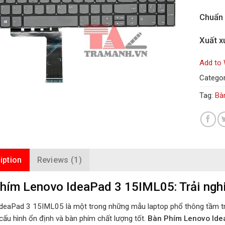
Chuẩn
Xuất x
Add to 
Categor
Tag:
Bà
iption
Reviews (1)
hím Lenovo IdeaPad 3 15IML05: Trải ngh
deaPad 3 15IML05 là một trong những mẫu laptop phổ thông tầm tru
 cấu hình ổn định và bàn phím chất lượng tốt.
Bàn Phím Lenovo Ide