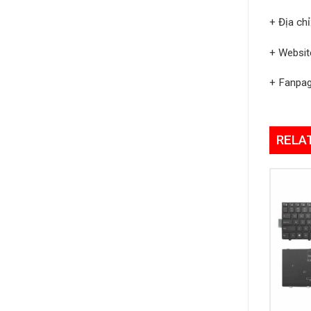
+ Địa ch
+ Websit
+ Fanpa
RELA