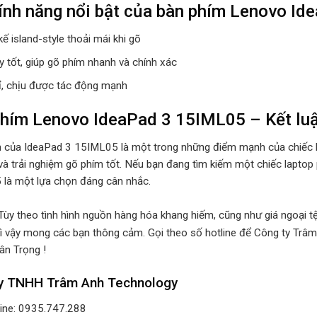
ính năng nổi bật của bàn phím Lenovo Id
kế island-style thoải mái khi gõ
y tốt, giúp gõ phím nhanh và chính xác
ỉ, chịu được tác động mạnh
hím Lenovo IdeaPad 3 15IML05 – Kết lu
 của IdeaPad 3 15IML05 là một trong những điểm mạnh của chiếc lap
và trải nghiệm gõ phím tốt. Nếu bạn đang tìm kiếm một chiếc laptop 
là một lựa chọn đáng cân nhắc.
 Tùy theo tình hình nguồn hàng hóa khang hiếm, cũng như giá ngoại tệ
ì vậy mong các bạn thông cảm. Gọi theo số hotline để Công ty Trâm
ân Trọng !
y TNHH Trâm Anh Technology
line: 0935.747.288