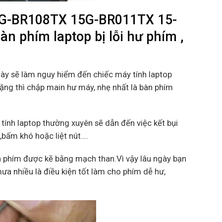
5G-BR108TX 15G-BR011TX 15-
phím laptop bị lỗi hư phím ,
này sẽ làm nguy hiểm đến chiếc máy tính laptop
nặng thì chập main hư máy, nhẹ nhất là bàn phím
tính laptop thường xuyên sẽ dẫn đến việc kết bụi
m,bấm khó hoặc liệt nút….
 phím được kẽ bằng mạch than.Vì vậy lâu ngày bạn
ưa nhiều là điều kiện tốt làm cho phím dễ hư,