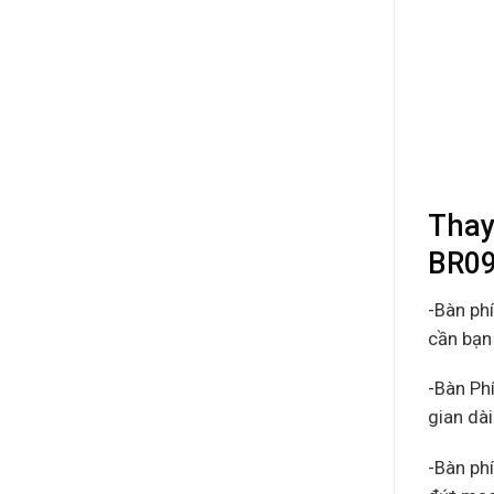
Thay
BR09
-Bàn ph
cần bạn 
-Bàn Ph
gian dà
-Bàn ph