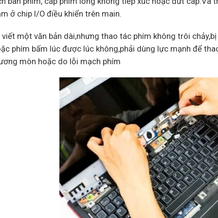
h bàn phím, cáp phím lỏng không tiếp xúc hoặc đứt cáp.Và trư
m ở chip I/O điều khiển trên main.
 viết một văn bản dài,nhưng thao tác phím không trôi chảy,bị
ặc phím bấm lúc được lúc không,phải dùng lực mạnh để thao
ương mòn hoặc do lỗi mạch phím