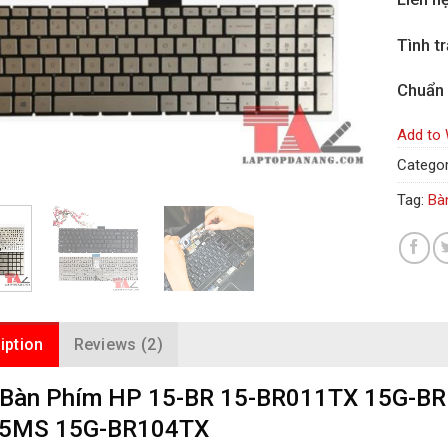
Tình t
Chuẩn
Add to 
Categor
Tag:
Bà
iption
Reviews (2)
 Bàn Phím HP 15-BR 15-BR011TX 15G-B
5MS 15G-BR104TX