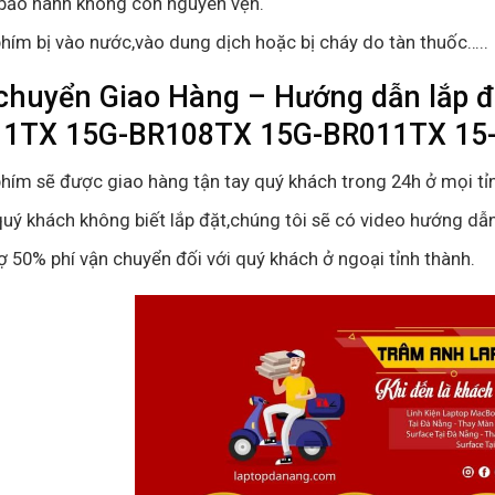
bảo hành không còn nguyên vẹn.
hím bị vào nước,vào dung dịch hoặc bị cháy do tàn thuốc…..
chuyển Giao Hàng – Hướng dẫn lắp đ
1TX 15G-BR108TX 15G-BR011TX 15
hím sẽ được giao hàng tận tay quý khách trong 24h ở mọi tỉ
uý khách không biết lắp đặt,chúng tôi sẽ có video hướng dẫn
ợ 50% phí vận chuyển đối với quý khách ở ngoại tỉnh thành.