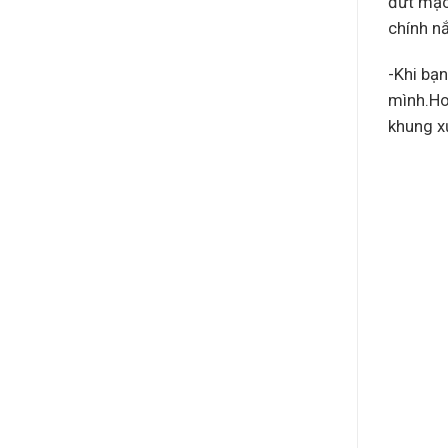
đứt mạc
chính nắ
-Khi bạn
mình.Ho
khung x