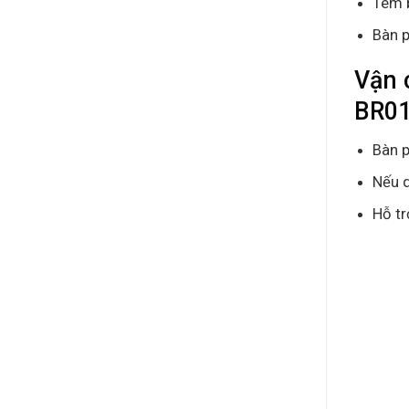
Tem 
Bàn p
Vận 
BR01
Bàn p
Nếu q
Hỗ tr