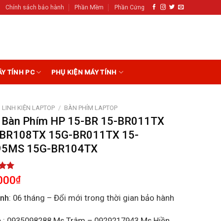
Chính sách bảo hành
Phần Mềm
Phần Cứng
ÁY TÍNH PC
PHỤ KIỆN MÁY TÍNH
LINH KIỆN LAPTOP
/
BÀN PHÍM LAPTOP
 Bàn Phím HP 15-BR 15-BR011TX
BR108TX 15G-BR011TX 15-
95MS 15G-BR104TX
5.00
000
₫
5
on
ành
: 06 tháng – Đổi mới trong thời gian bảo hành
r
ệ
: 0935098288 Ms Trâm – 0929217943 Ms Hiền