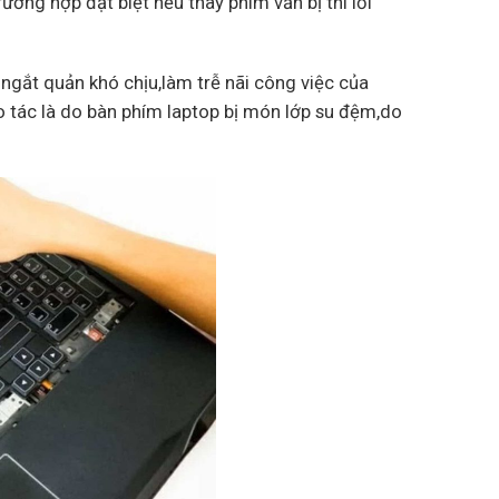
ờng hợp đặt biệt nếu thay phím vẫn bị thì lỗi
 ngắt quản khó chịu,làm trễ nãi công việc của
 tác là do bàn phím laptop bị món lớp su đệm,do