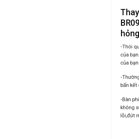
Thay
BR09
hỏng
-Thói q
của bạn.
của bạn 
-Thường
bẩn kết 
-Bàn ph
không s
lỗi,đứt