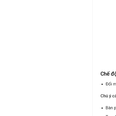
Chế đ
Đổi m
Chú ý c
Bàn p