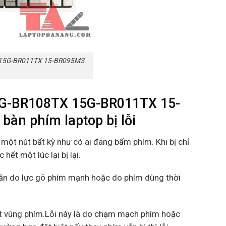
 15G-BR011TX 15-BR095MS
5G-BR108TX 15G-BR011TX 15-
àn phím laptop bị lỗi
một nút bất kỳ như có ai đang bấm phím. Khi bị chỉ
ết một lúc lại bị lại.
phần do lực gõ phím mạnh hoặc do phím dùng thời
một vùng phím.Lỗi này là do chạm mạch phím hoặc