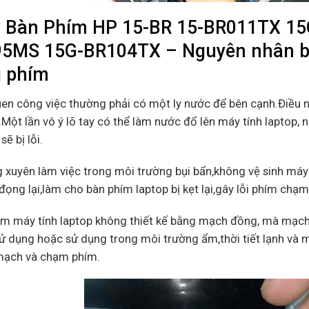
 Bàn Phím HP 15-BR 15-BR011TX 1
5MS 15G-BR104TX – Nguyên nhân bàn 
 phím
uen công việc thường phải có một ly nước để bên cạnh.Điều 
Một lần vô ý lõ tay có thể làm nước đổ lên máy tính laptop, 
sẽ bị lỗi.
 xuyên làm việc trong môi trường bụi bẩn,không vệ sinh máy 
đọng lại,làm cho bàn phím laptop bị kẹt lại,gây lỗi phím chạ
ím máy tính laptop không thiết kế bằng mạch đồng, mà mạch
ử dụng hoặc sử dụng trong môi trường ẩm,thời tiết lạnh và m
 mạch và chạm phím.