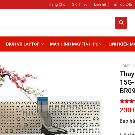
Trang Chủ
Giới thiệu
Liên hệ
Tin Tức 24h
DỊCH VỤ LAPTOP
MÀN HÌNH MÁY TÍNH PC
LINH KIỆN M
HOME
/
Thay
15G-
Add to
Wishlist
BR0
Rated
2
230.
out of 
based 
Bảo h
custome
ratings
Liên h