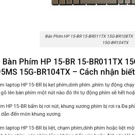
Bàn Phím HP 15-BR 15-BR011TX 15G-BR108TX
15G-BR104TX
 Bàn Phím HP 15-BR 15-BR011TX 1
5MS 15G-BR104TX – Cách nhận biết b
ím laptop HP 15-BR bị kẹt phím,dinh phím ,phím tự động chạy 
gõ lên bàn phím một nút nào đó thì tự động phím sẽ hết hoặc h
ím HP 15-BR bấm bị rơi nút, khung xương phím bị rơi ra.Đa 
i dẫn đến mòn khung xương.
ím laptop HP 15-BR bị liệt, chạm phím,dính phím hoặc liệt 