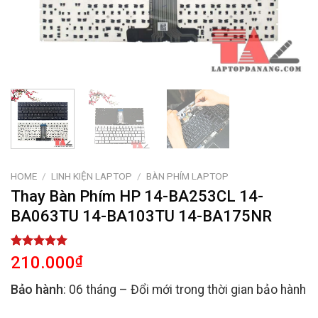
HOME
/
LINH KIỆN LAPTOP
/
BÀN PHÍM LAPTOP
Thay Bàn Phím HP 14-BA253CL 14-
BA063TU 14-BA103TU 14-BA175NR
Rated
2
5.00
210.000
₫
out of 5
based on
Bảo hành
: 06 tháng – Đổi mới trong thời gian bảo hành
customer
ratings