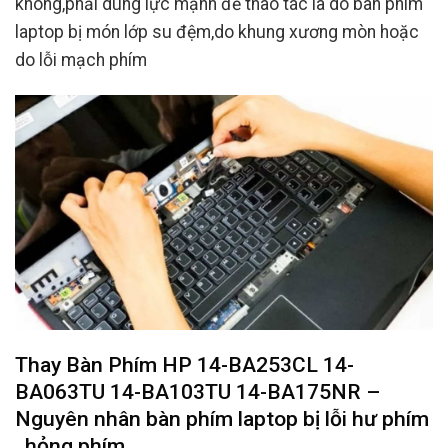
không,phải dùng lực mạnh để thao tác là do bàn phím
laptop bị món lớp su đệm,do khung xương mòn hoặc
do lỗi mạch phím
Thay Bàn Phím HP 14-BA253CL 14-
BA063TU 14-BA103TU 14-BA175NR –
Nguyên nhân bàn phím laptop bị lỗi hư phím
, hỏng phím