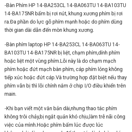
-Bàn Phím HP 14-BA253CL 14-BA063TU 14-BA103TU
14-BA175NR bấm bị rơi nút, khung xương phím bị rơi
ra.Đa phần do lực gõ phím mạnh hoặc do phím dùng
thời gian dài dẫn đến mòn khung xương.
-Bàn phím laptop HP 14-BA253CL 14-BA063TU 14-
BA103TU 14-BA175NR bị liệt, chạm phím,dính phím
hoặc liệt một vùng phím.Lỗi này là do chạm mạch
phím hoặc đứt mạch bàn phím, cáp phím lỏng không
tiếp xúc hoặc đứt cáp.Và trường hợp đặt biệt nếu thay
phím vẫn bị thì lỗi chính nắm ở chip I/O điều khiển trên
main.
-Khi bạn viết một văn bản dài,nhưng thao tác phím
không trôi chảy,bị ngắt quản khó chịu,làm trễ nãi công
việc của mình.Hoặc phím bấm lúc được lúc