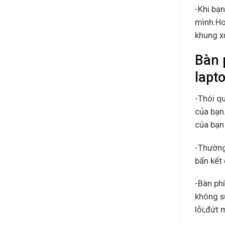
-Khi bạn
mình.Ho
khung x
Bàn 
lapt
-Thói q
của bạn.
của bạn 
-Thường
bẩn kết 
-Bàn ph
không s
lỗi,đứt