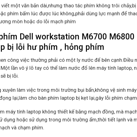
 viết một văn bản dài,nhưng thao tác phím không trôi chảy,bị
ặc phím bấm lúc được lúc không,phải dùng lực mạnh để thao
ương mòn hoặc do lỗi mạch phím
phím Dell workstation M6700 M6800
op bị lỗi hư phím , hỏng phím
uen công việc thường phải có một ly nước để bên cạnh.Điều 
Một lần vô ý lõ tay có thể làm nước đổ lên máy tính laptop, 
sẽ bị lỗi.
 xuyên làm việc trong môi trường bụi bẩn,không vệ sinh máy 
đọng lại,làm cho bàn phím laptop bị kẹt lại,gây lỗi phím chạ
ím máy tính laptop không thiết kế bằng mạch đồng, mà mạch
ử dụng hoặc sử dụng trong môi trường ẩm,thời tiết lạnh và m
 mạch và chạm phím.