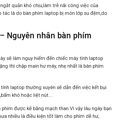
 ngắt quản khó chịu,làm trễ nãi công việc của
 tác là do bàn phím laptop bị món lớp su đệm,do
 – Nguyên nhân bàn phím
này sẽ làm nguy hiểm đến chiếc máy tính laptop
nặng thì chập main hư máy, nhẹ nhất là bàn phím
tính laptop thường xuyên sẽ dẫn đến việc kết bụi
m,bấm khó hoặc liệt nút….
 phím được kẽ bằng mạch than.Vì vậy lâu ngày bạn
ưa nhiều là điều kiện tốt làm cho phím dễ hư,