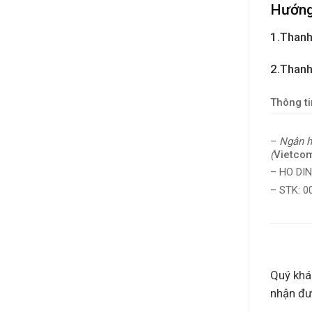
Hướng
1.Thanh
2.Thanh
Thông ti
–
Ngân h
(
Vietco
– HO DI
– STK: 
Quý khác
nhận đư