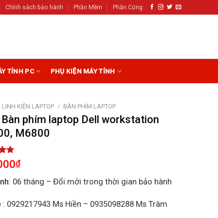
Chính sách bảo hành
Phần Mềm
Phần Cứng
ÁY TÍNH PC
PHỤ KIỆN MÁY TÍNH
LINH KIỆN LAPTOP
/
BÀN PHÍM LAPTOP
 Bàn phím laptop Dell workstation
00, M6800
5.00
000
₫
5
on
ành
: 06 tháng – Đổi mới trong thời gian bảo hành
r
ệ
: 0929217943 Ms Hiền – 0935098288 Ms Trâm