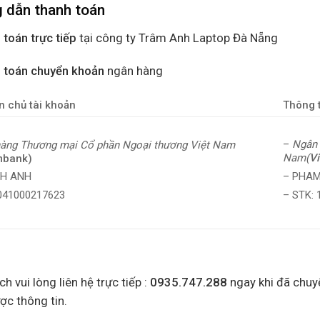
 dẫn thanh toán
 toán trực tiếp
tại công ty Trâm Anh Laptop Đà Nẵng
 toán chuyển khoản
ngân hàng
n chủ tài khoản
Thông t
–
Ngân 
àng Thương mại Cổ phần Ngoại thương Việt Nam
Nam(
V
mbank)
– PHAM
NH ANH
– STK:
0041000217623
h vui lòng liên hệ trực tiếp :
0935.747.288
ngay khi đã chuy
ợc thông tin.