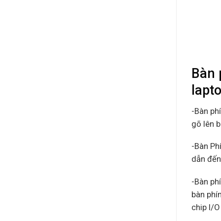
Bàn 
lapto
-Bàn ph
gõ lên b
-Bàn Ph
dẫn đến
-Bàn ph
bàn phím
chip I/O