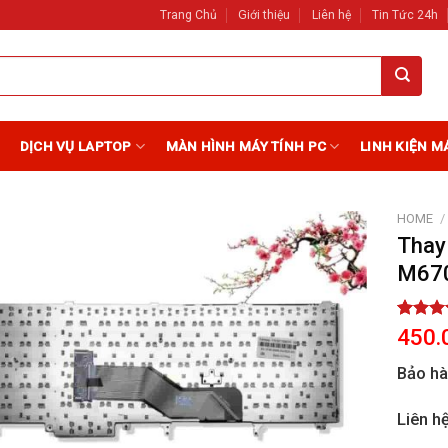
Trang Chủ
Giới thiệu
Liên hệ
Tin Tức 24h
DỊCH VỤ LAPTOP
MÀN HÌNH MÁY TÍNH PC
LINH KIỆN M
HOME
/
Thay
M67
Add to
Wishlist
Rated
2
450.
out of 
based 
Bảo h
custome
ratings
Liên h