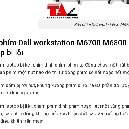
Bàn phím Dell workstation M6
phím Dell workstation M6700 M6800 
p bị lỗi
ím laptop bị kẹt phím,dinh phím ,phím tự động chạy một nút b
àn phím một nút nào đó thì tự động phím sẽ hết hoặc hết một l
ím bấm bị rơi nút, khung xương phím bị rơi ra.Đa phần do lự
 mòn khung xương.
ím laptop bị liệt, chạm phím,dính phím hoặc liệt một vùng 
, cáp phím lỏng không tiếp xúc hoặc đứt cáp.Và trường hợp đ
 điều khiển trên main.