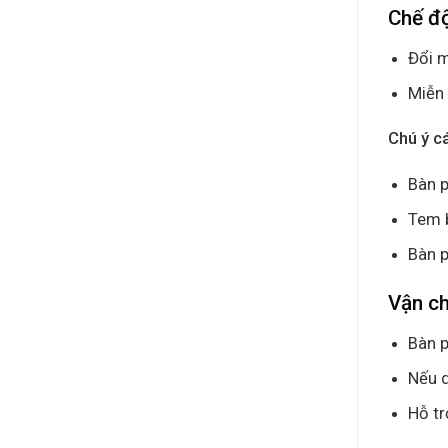
Chế đ
Đổi m
Miễn 
Chú ý c
Bàn p
Tem 
Bàn p
Vận c
Bàn p
Nếu q
Hỗ tr