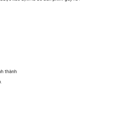
nh thành
.