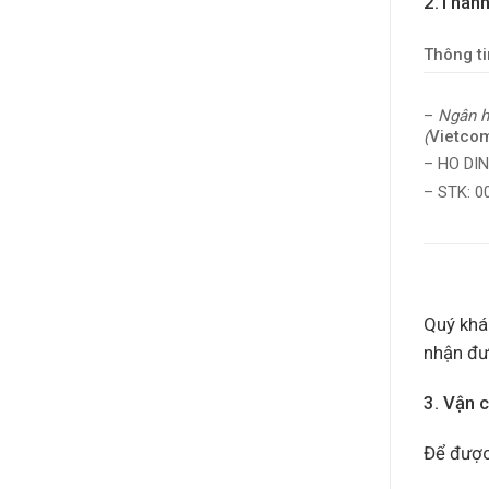
2.Thanh
Thông ti
–
Ngân h
(
Vietco
– HO DI
– STK: 
Quý khác
nhận đư
3. Vận 
Để được