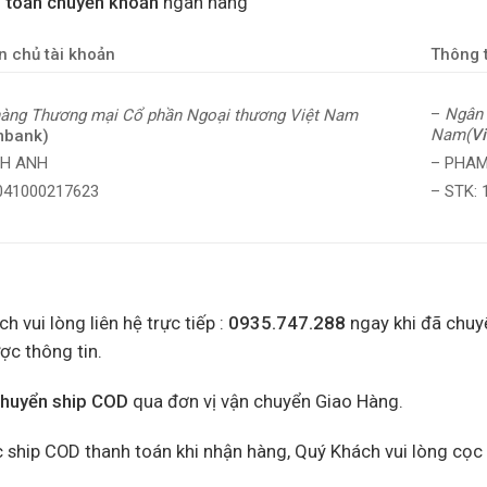
 toán chuyển khoản
ngân hàng
n chủ tài khoản
Thông t
–
Ngân 
àng Thương mại Cổ phần Ngoại thương Việt Nam
Nam(
V
mbank)
– PHAM
NH ANH
– STK:
0041000217623
h vui lòng liên hệ trực tiếp :
0935.747.288
ngay khi đã chuy
ợc thông tin.
chuyển ship COD
qua đơn vị vận chuyển Giao Hàng.
 ship COD thanh toán khi nhận hàng, Quý Khách vui lòng cọc