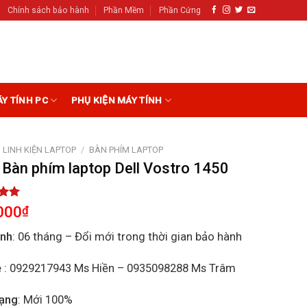
Chính sách bảo hành
Phần Mềm
Phần Cứng
ÁY TÍNH PC
PHỤ KIỆN MÁY TÍNH
LINH KIỆN LAPTOP
/
BÀN PHÍM LAPTOP
 Bàn phím laptop Dell Vostro 1450
5.00
000
₫
5
on
ành
: 06 tháng – Đổi mới trong thời gian bảo hành
r
ệ
: 0929217943 Ms Hiền – 0935098288 Ms Trâm
rạng
: Mới 100%