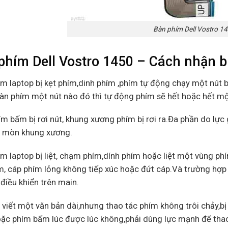
Bàn phím Dell Vostro 1
phím Dell Vostro 1450 – Cách nhận bi
ím laptop bị kẹt phím,dinh phím ,phím tự động chạy một nút b
àn phím một nút nào đó thì tự động phím sẽ hết hoặc hết một l
ím bấm bị rơi nút, khung xương phím bị rơi ra.Đa phần do lự
 mòn khung xương.
ím laptop bị liệt, chạm phím,dính phím hoặc liệt một vùng 
, cáp phím lỏng không tiếp xúc hoặc đứt cáp.Và trường hợp đ
 điều khiển trên main.
 viết một văn bản dài,nhưng thao tác phím không trôi chảy,bị
ặc phím bấm lúc được lúc không,phải dùng lực mạnh để thao