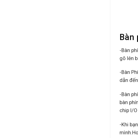
Bàn 
-Bàn ph
gõ lên b
-Bàn Ph
dẫn đến
-Bàn ph
bàn phím
chip I/O
-Khi bạn
mình.Ho