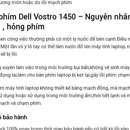
ương mòn hoặc do lỗi mạch phím
phím Dell Vostro 1450 – Nguyên nhân 
 , hỏng phím
uen công việc thường phải có một ly nước để bên cạnh.Điều 
Một lần vô ý lõ tay có thể làm nước đổ lên máy tính laptop, 
sẽ bị lỗi.
 xuyên làm việc trong môi trường bụi bẩn,không vệ sinh máy 
đọng lại,làm cho bàn phím laptop bị kẹt lại,gây lỗi phím chạ
ím máy tính laptop không thiết kế bằng mạch đồng, mà mạch
ử dụng hoặc sử dụng trong môi trường ẩm,thời tiết lạnh và m
 mạch và chạm phím.
ộ bảo hành
ới 100% ngay trong thời gian bảo hành nếu có bất kỳ lỗi nào 