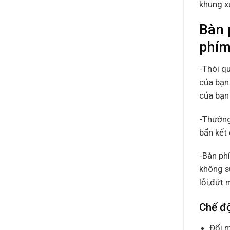
khung x
Bàn 
phím
-Thói q
của bạn.
của bạn 
-Thường
bẩn kết 
-Bàn ph
không s
lỗi,đứt
Chế đ
Đổi m