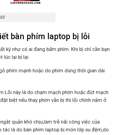
450
ết bàn phím laptop bị lỗi
ất kỳ như có ai đang bấm phím. Khi bị chỉ cần bạn
úc lại bị lại.
c gõ phím mạnh hoặc do phím dùng thời gian dài
phím.Lỗi này là do chạm mạch phím hoặc đứt mạch
ặt biệt nếu thay phím vẫn bị thì lỗi chính nắm ở
 ngắt quản khó chịu,làm trễ nãi công việc của
 tác là do bàn phím laptop bị món lớp su đệm,do