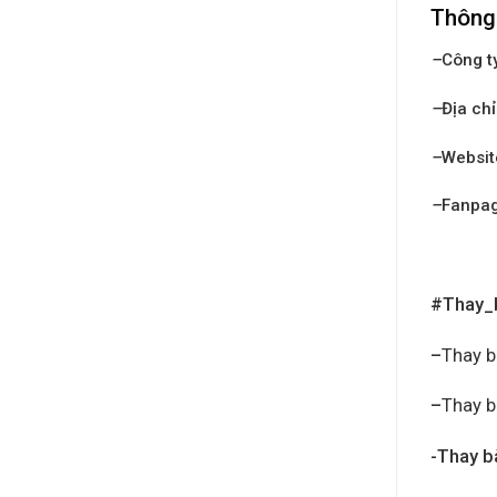
Thông 
–
Công t
–
Địa chỉ
–
Websit
–
Fanpa
#Thay_
–
Thay b
–
Thay b
-Thay b