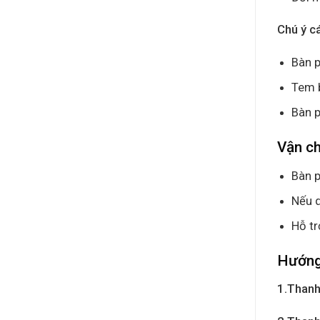
Chú ý c
Bàn p
Tem 
Bàn p
Vận c
Bàn p
Nếu q
Hỗ tr
Hướng
1.Thanh