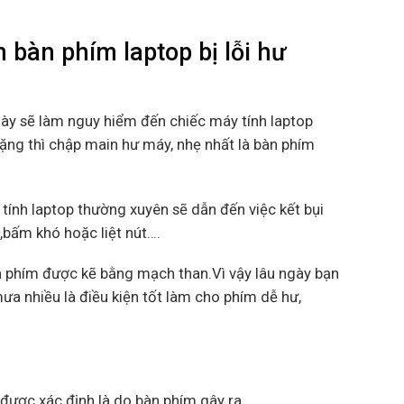
bàn phím laptop bị lỗi hư
này sẽ làm nguy hiểm đến chiếc máy tính laptop
nặng thì chập main hư máy, nhẹ nhất là bàn phím
tính laptop thường xuyên sẽ dẫn đến việc kết bụi
m,bấm khó hoặc liệt nút….
 phím được kẽ bằng mạch than.Vì vậy lâu ngày bạn
ưa nhiều là điều kiện tốt làm cho phím dễ hư,
được xác định là do bàn phím gây ra .