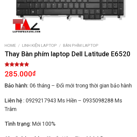
HOME
/
LINH KIỆN LAPTOP
/
BÀN PHÍM LAPTOP
Thay Bàn phím laptop Dell Latitude E6520
Rated
2
5.00
285.000
₫
out of 5
based on
Bảo hành
: 06 tháng – Đổi mới trong thời gian bảo hành
customer
ratings
Liên hệ
: 0929217943 Ms Hiền – 0935098288 Ms
Trâm
Tình trạng
: Mới 100%