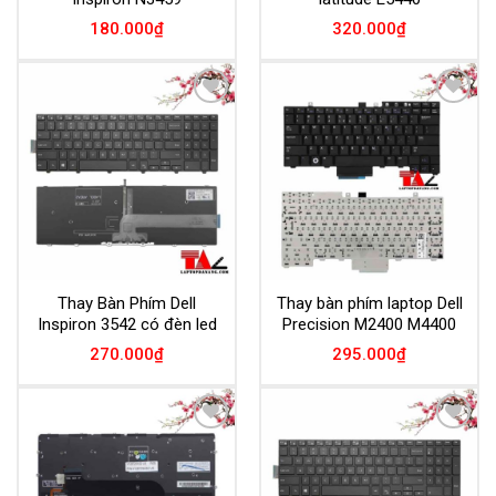
180.000
₫
320.000
₫
Add to
Add to
Wishlist
Wishlist
Thay Bàn Phím Dell
Thay bàn phím laptop Dell
Inspiron 3542 có đèn led
Precision M2400 M4400
270.000
₫
295.000
₫
Add to
Add to
Wishlist
Wishlist