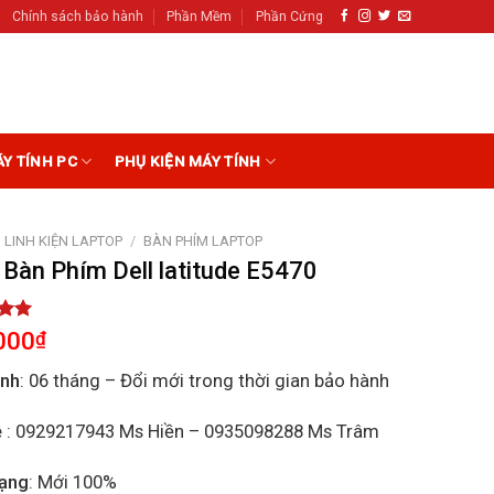
Chính sách bảo hành
Phần Mềm
Phần Cứng
ÁY TÍNH PC
PHỤ KIỆN MÁY TÍNH
LINH KIỆN LAPTOP
/
BÀN PHÍM LAPTOP
 Bàn Phím Dell latitude E5470
5.00
000
₫
5
on
ành
: 06 tháng – Đổi mới trong thời gian bảo hành
r
ệ
: 0929217943 Ms Hiền – 0935098288 Ms Trâm
rạng
: Mới 100%