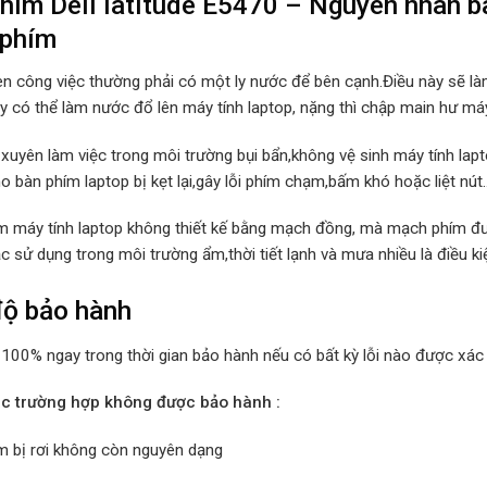
hím Dell latitude E5470 – Nguyên nhân bàn
 phím
en công việc thường phải có một ly nước để bên cạnh.Điều này sẽ là
ay có thể làm nước đổ lên máy tính laptop, nặng thì chập main hư máy
xuyên làm việc trong môi trường bụi bẩn,không vệ sinh máy tính lap
ho bàn phím laptop bị kẹt lại,gây lỗi phím chạm,bấm khó hoặc liệt nút
m máy tính laptop không thiết kế bằng mạch đồng, mà mạch phím đư
c sử dụng trong môi trường ẩm,thời tiết lạnh và mưa nhiều là điều k
độ bảo hành
 100% ngay trong thời gian bảo hành nếu có bất kỳ lỗi nào được xác 
ác trường hợp không được bảo hành :
m bị rơi không còn nguyên dạng