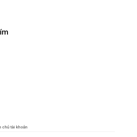
hím
n chủ tài khoản