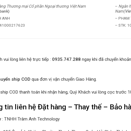
–
Ngân h
ng Thương mại Cổ phần Ngoại thương Việt Nam
Nam(
Vi
bank)
– PHAM T
H ANH
– STK: 
041000217623
 vui lòng liên hệ trực tiếp :
0935.747.288
ngay khi đã chuyển khoản
.
huyển ship COD
qua đơn vị vận chuyển Giao Hàng.
ship COD thanh toán khi nhận hàng, Quý Khách vui lòng cọc trước 
 tin liên hệ Đặt hàng – Thay thế – Bảo 
y
: TNHH Trâm Anh Technology