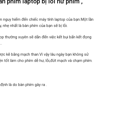
 phím laptop bị lỗi hư phím ,
m nguy hiểm đến chiếc máy tính laptop của bạn.Một lần
, nhẹ nhất là bàn phím của bạn sẽ bị lỗi.
top thường xuyên sẽ dẫn đến việc kết bụi bẩn kết đọng
….
ợc kẽ bằng mạch than.Vì vậy lâu ngày bạn không sử
iện tốt làm cho phím dễ hư, lỗi,đứt mạch và chạm phím.
định là do bàn phím gây ra .