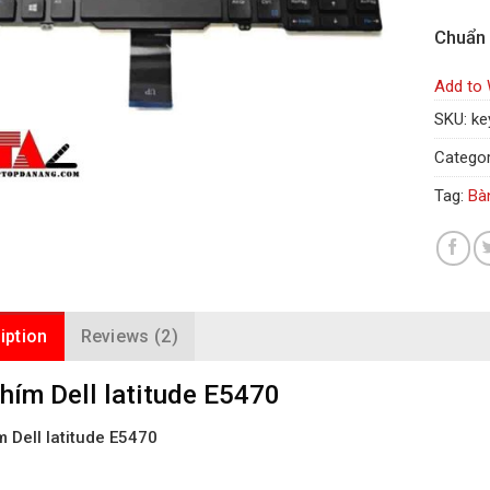
Chuẩn
Add to 
SKU:
ke
Categor
Tag:
Bàn
iption
Reviews (2)
hím Dell latitude E5470
 Dell latitude E5470