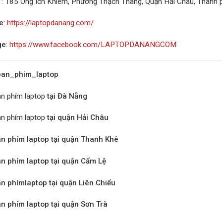
: 185 Ông Ích Khiêm, Phường Thạch Thang, Quận Hải Châu, Thành
e
:
https://laptopdanang.com/
ge
:
https://www.facebook.com/LAPTOPDANANGCOM
an_phim_laptop
àn phím laptop
tại Đà Nẵng
n phím laptop
tại quận Hải Châu
n phím laptop tại quận Thanh Khê
n phím laptop tại quận Cẩm Lệ
n phímlaptop tại quận Liên Chiểu
n phím laptop tại quận Sơn Trà