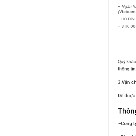
–
Ngân hà
(
Vietcom
– HO DIN
– STK: 0
Quý khách
thông tin
3.Vận c
Để được 
Thông
–
Công t