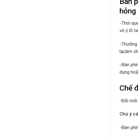
Bàn p
hỏng
-Thói qu
vô ý lõ t
-Thường 
lại,làm c
-Bàn phí
dụng hoặ
Chế 
-Đổi mới
Chú ý c
-Bàn phí