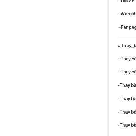
–
Địa chỉ
–
Websit
–
Fanpa
#Thay_b
–
Thay b
–
Thay bà
-Thay bà
-Thay bà
-Thay bà
-Thay bà