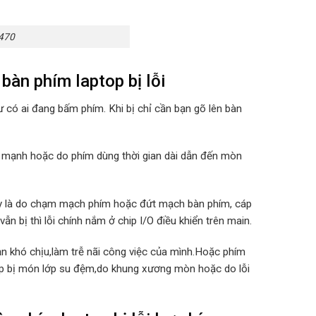
5470
bàn phím laptop bị lỗi
ư có ai đang bấm phím. Khi bị chỉ cần bạn gõ lên bàn
m mạnh hoặc do phím dùng thời gian dài dẫn đến mòn
 này là do chạm mạch phím hoặc đứt mạch bàn phím, cáp
n bị thì lỗi chính nắm ở chip I/O điều khiển trên main.
uản khó chịu,làm trễ nãi công việc của mình.Hoặc phím
op bị món lớp su đệm,do khung xương mòn hoặc do lỗi