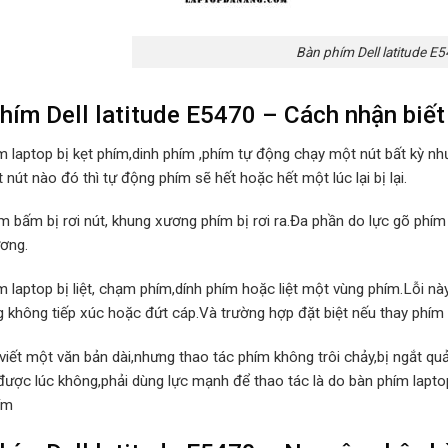
Bàn phím Dell latitude E
hím Dell latitude E5470 – Cách nhận biết 
m laptop bị kẹt phím,dinh phím ,phím tự động chạy một nút bất kỳ nh
nút nào đó thì tự động phím sẽ hết hoặc hết một lúc lại bị lại.
m bấm bị rơi nút, khung xương phím bị rơi ra.Đa phần do lực gõ phí
ơng.
m laptop bị liệt, chạm phím,dính phím hoặc liệt một vùng phím.Lỗi
 không tiếp xúc hoặc đứt cáp.Và trường hợp đặt biệt nếu thay phím vẫ
 viết một văn bản dài,nhưng thao tác phím không trôi chảy,bị ngắt q
được lúc không,phải dùng lực mạnh để thao tác là do bàn phím lapt
ím