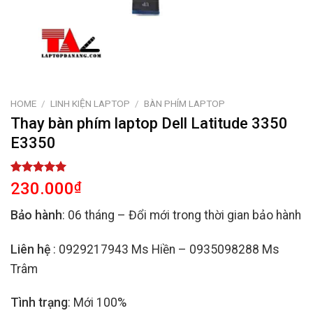
HOME
/
LINH KIỆN LAPTOP
/
BÀN PHÍM LAPTOP
Thay bàn phím laptop Dell Latitude 3350
E3350
Rated
2
5.00
230.000
₫
out of 5
based on
Bảo hành
: 06 tháng – Đổi mới trong thời gian bảo hành
customer
ratings
Liên hệ
: 0929217943 Ms Hiền – 0935098288 Ms
Trâm
Tình trạng
: Mới 100%