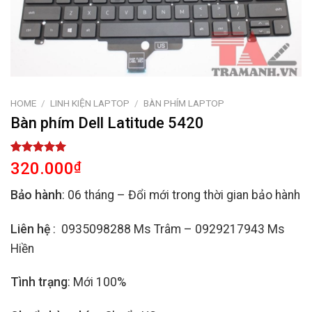
HOME
/
LINH KIỆN LAPTOP
/
BÀN PHÍM LAPTOP
Bàn phím Dell Latitude 5420
Rated
2
5.00
320.000
₫
out of 5
based on
Bảo hành
: 06 tháng – Đổi mới trong thời gian bảo hành
customer
ratings
Liên hệ
: 0935098288 Ms Trâm – 0929217943 Ms
Hiền
Tình trạng
: Mới 100%