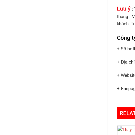
Lưu ý
:
tháng… V
khách. Tr
Công t
+ Số hot
+ Địa ch
+ Websit
+ Fanpa
RELA