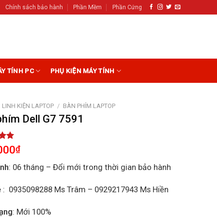
Chính sách bảo hành
Phần Mềm
Phần Cứng
ÁY TÍNH PC
PHỤ KIỆN MÁY TÍNH
LINH KIỆN LAPTOP
/
BÀN PHÍM LAPTOP
phím Dell G7 7591
5.00
000
₫
5
on
ành
: 06 tháng – Đổi mới trong thời gian bảo hành
r
ệ
: 0935098288 Ms Trâm – 0929217943 Ms Hiền
rạng
: Mới 100%