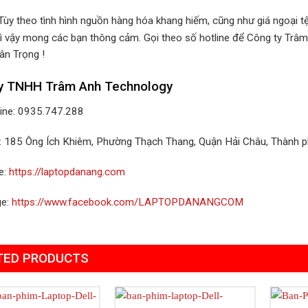
 Tùy theo tình hình nguồn hàng hóa khang hiếm, cũng như giá ngoại tệ
ì vậy mong các bạn thông cảm. Gọi theo số hotline để Công ty Trâm
ân Trọng !
y TNHH Trâm Anh Technology
line: 0935.747.288
ỉ: 185 Ông Ích Khiêm, Phường Thạch Thang, Quận Hải Châu, Thành 
e:
https://laptopdanang.com
ge:
https://www.facebook.com/LAPTOPDANANGCOM
TED PRODUCTS