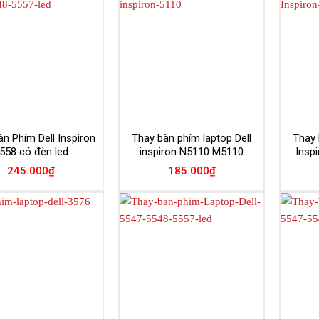
Add to
Add to
Wishlist
Wishlist
n Phím Dell Inspiron
Thay bàn phím laptop Dell
Thay 
558 có đèn led
inspiron N5110 M5110
Insp
245.000
₫
185.000
₫
Add to
Add to
Wishlist
Wishlist