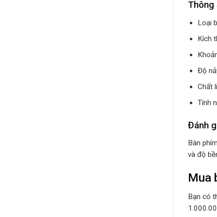
Thông 
Loại 
Kích 
Khoản
Độ nả
Chất 
Tính 
Đánh g
Bàn phím
và độ bền
Mua b
Bạn có t
1.000.00