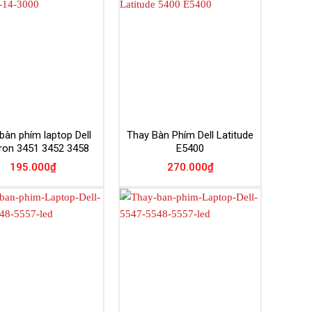
Add to
Add to
Wishlist
Wishlist
bàn phím laptop Dell
Thay Bàn Phím Dell Latitude
iron 3451 3452 3458
E5400
195.000
₫
270.000
₫
Add to
Add to
Wishlist
Wishlist