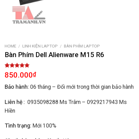
HOME
/
LINH KIỆN LAPTOP
/
BÀN PHÍM LAPTOP
Bàn Phím Dell Alienware M15 R6
Rated
2
5.00
850.000
₫
out of 5
based on
Bảo hành
: 06 tháng – Đổi mới trong thời gian bảo hành
customer
ratings
Liên hệ
: 0935098288 Ms Trâm – 0929217943 Ms
Hiền
Tình trạng
: Mới 100%