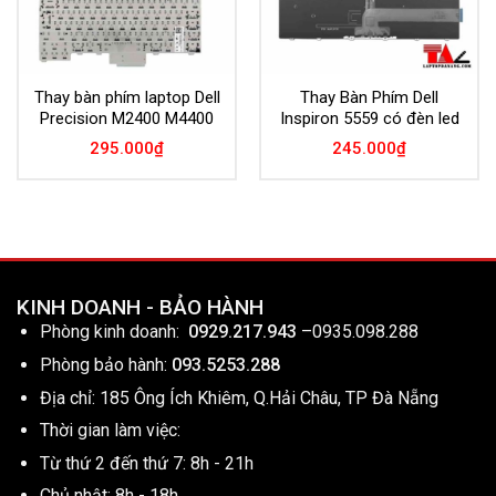
Thay bàn phím laptop Dell
Thay Bàn Phím Dell
Precision M2400 M4400
Inspiron 5559 có đèn led
295.000
₫
245.000
₫
KINH DOANH - BẢO HÀNH
Phòng kinh doanh:
0929.217.943
–
0935.098.288
Phòng bảo hành:
093.5253.288
Địa chỉ: 185 Ông Ích Khiêm, Q.Hải Châu, TP Đà Nẵng
Thời gian làm việc:
Từ thứ 2 đến thứ 7: 8h - 21h
Chủ nhật: 8h - 18h