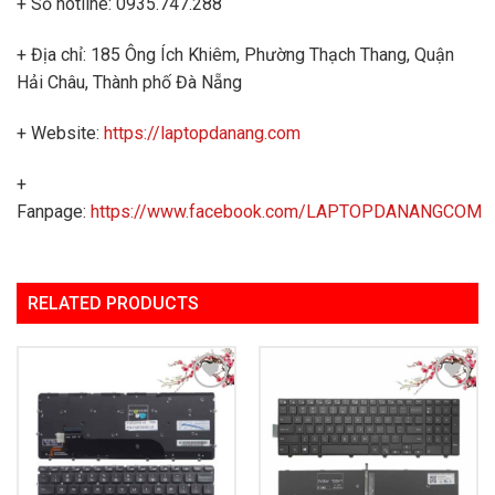
+ Số hotline: 0935.747.288
+ Địa chỉ: 185 Ông Ích Khiêm, Phường Thạch Thang, Quận
Hải Châu, Thành phố Đà Nẵng
+ Website:
https://laptopdanang.com
+
Fanpage:
https://www.facebook.com/LAPTOPDANANGCOM
RELATED PRODUCTS
Add to
Add to
Wishlist
Wishlist