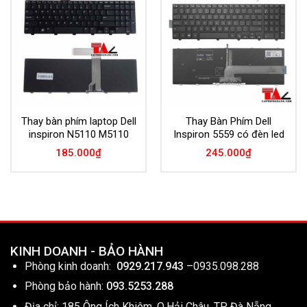
Add to
Add to
Wishlist
Wishlist
Thay bàn phím laptop Dell
Thay Bàn Phím Dell
inspiron N5110 M5110
Inspiron 5559 có đèn led
185.000
₫
245.000
₫
KINH DOANH - BẢO HÀNH
Phòng kinh doanh:
0929.217.943
–
0935.098.288
Phòng bảo hành:
093.5253.288
Địa chỉ: 185 Ông Ích Khiêm, Q.Hải Châu, TP Đà Nẵng