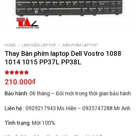
HOME
/
LINH KIỆN LAPTOP
/
BÀN PHÍM LAPTOP
Thay Bàn phím laptop Dell Vostro 1088
1014 1015 PP37L PP38L
Rated
2
5.00
210.000
₫
out of 5
based on
Bảo hành
: 06 tháng – Đổi mới trong thời gian bảo hành
customer
ratings
Liên hệ
: 0929217943 Ms Hiền – 0935747288 Mr Anh
Tình trạng
: Mới 100%