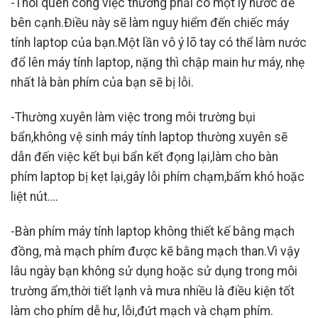
-Thói quen công việc thường phải có một ly nước để
bên cạnh.Điều này sẽ làm nguy hiểm đến chiếc máy
tính laptop của bạn.Một lần vô ý lõ tay có thể làm nước
đổ lên máy tính laptop, nặng thì chập main hư máy, nhẹ
nhất là bàn phím của bạn sẽ bị lỗi.
-Thường xuyên làm việc trong môi trường bụi
bẩn,không vệ sinh máy tính laptop thường xuyên sẽ
dẫn đến việc kết bụi bẩn kết đọng lại,làm cho bàn
phím laptop bị kẹt lại,gây lỗi phím chạm,bấm khó hoặc
liệt nút….
-Bàn phím máy tính laptop không thiết kế bằng mạch
đồng, mà mạch phím được kẽ bằng mạch than.Vì vậy
lâu ngày bạn không sử dụng hoặc sử dụng trong môi
trường ẩm,thời tiết lạnh và mưa nhiều là điều kiện tốt
làm cho phím dễ hư, lỗi,đứt mạch và chạm phím.