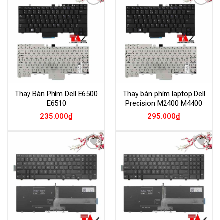
Add to
Add to
Wishlist
Wishlist
Thay Bàn Phím Dell E6500
Thay bàn phím laptop Dell
E6510
Precision M2400 M4400
235.000
₫
295.000
₫
Add to
Add to
Wishlist
Wishlist