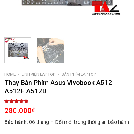
HOME
/
LINH KIỆN LAPTOP
/
BÀN PHÍM LAPTOP
Thay Bàn Phím Asus Vivobook A512
A512F A512D
Rated
2
5.00
280.000
₫
out of 5
based on
Bảo hành
: 06 tháng – Đổi mới trong thời gian bảo hành
customer
ratings