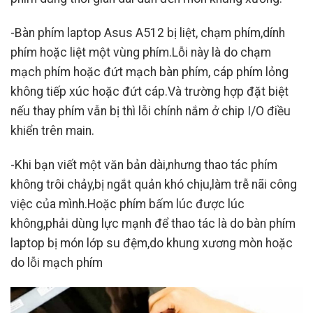
-Bàn phím laptop Asus A512 bị liệt, chạm phím,dính
phím hoặc liệt một vùng phím.Lỗi này là do chạm
mạch phím hoặc đứt mạch bàn phím, cáp phím lỏng
không tiếp xúc hoặc đứt cáp.Và trường hợp đặt biệt
nếu thay phím vẫn bị thì lỗi chính nắm ở chip I/O điều
khiển trên main.
-Khi bạn viết một văn bản dài,nhưng thao tác phím
không trôi chảy,bị ngắt quản khó chịu,làm trễ nãi công
việc của mình.Hoặc phím bấm lúc được lúc
không,phải dùng lực mạnh để thao tác là do bàn phím
laptop bị món lớp su đệm,do khung xương mòn hoặc
do lỗi mạch phím