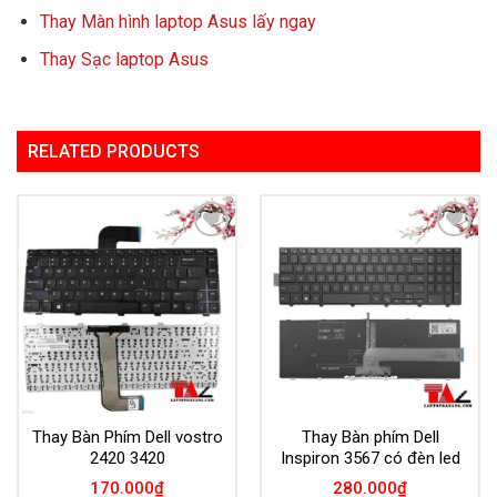
Thay Màn hình laptop Asus lấy ngay
Thay Sạc laptop Asus
RELATED PRODUCTS
Add to
Add to
Wishlist
Wishlist
Thay Bàn Phím Dell vostro
Thay Bàn phím Dell
2420 3420
Inspiron 3567 có đèn led
170.000
₫
280.000
₫