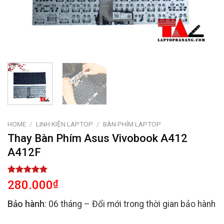
HOME
/
LINH KIỆN LAPTOP
/
BÀN PHÍM LAPTOP
Thay Bàn Phím Asus Vivobook A412
A412F
Rated
2
5.00
280.000
₫
out of 5
based on
Bảo hành
: 06 tháng – Đổi mới trong thời gian bảo hành
customer
ratings