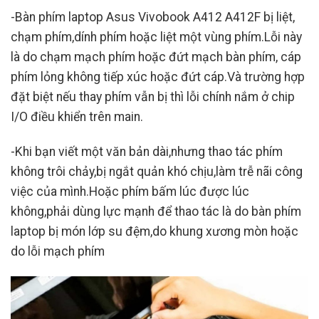
-Bàn phím laptop Asus Vivobook A412 A412F bị liệt,
chạm phím,dính phím hoặc liệt một vùng phím.Lỗi này
là do chạm mạch phím hoặc đứt mạch bàn phím, cáp
phím lỏng không tiếp xúc hoặc đứt cáp.Và trường hợp
đặt biệt nếu thay phím vẫn bị thì lỗi chính nắm ở chip
I/O điều khiển trên main.
-Khi bạn viết một văn bản dài,nhưng thao tác phím
không trôi chảy,bị ngắt quản khó chịu,làm trễ nãi công
việc của mình.Hoặc phím bấm lúc được lúc
không,phải dùng lực mạnh để thao tác là do bàn phím
laptop bị món lớp su đệm,do khung xương mòn hoặc
do lỗi mạch phím