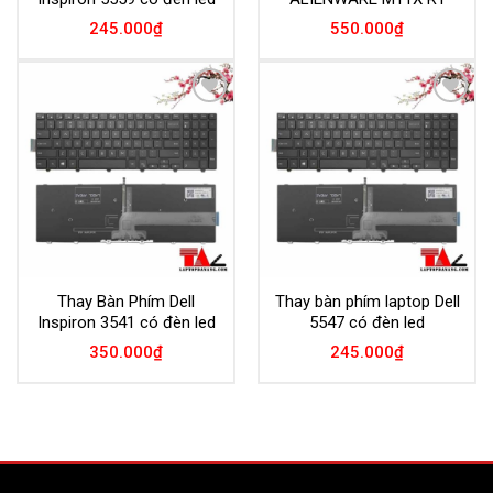
245.000
₫
550.000
₫
Add to
Add to
Wishlist
Wishlist
Thay Bàn Phím Dell
Thay bàn phím laptop Dell
Inspiron 3541 có đèn led
5547 có đèn led
350.000
₫
245.000
₫