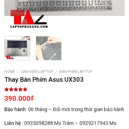
HOME
/
LINH KIỆN LAPTOP
/
BÀN PHÍM LAPTOP
Thay Bàn Phím Asus UX303
Rated
2
5.00
390.000
₫
out of 5
based on
Bảo hành
: 06 tháng – Đổi mới trong thời gian bảo hành
customer
ratings
Liên hệ
: 0935098288 Ms Trâm – 0929217943 Ms