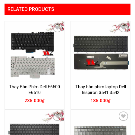
RELATED PRODUCTS
Add to
Add to
Wishlist
Wishlist
Thay Bàn Phím Dell E6500
Thay bàn phím laptop Dell
E6510
Inspiron 3541 3542
235.000
₫
185.000
₫
Add to
Add to
Wishlist
Wishlist