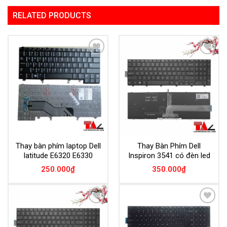
RELATED PRODUCTS
Add to
Add to
Wishlist
Wishlist
Thay bàn phím laptop Dell
Thay Bàn Phím Dell
latitude E6320 E6330
Inspiron 3541 có đèn led
250.000
₫
350.000
₫
Add to
Add to
Wishlist
Wishlist