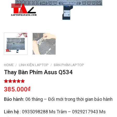
HOME
/
LINH KIỆN LAPTOP
/
BÀN PHÍM LAPTOP
Thay Bàn Phím Asus Q534
Rated
2
5.00
385.000
₫
out of 5
based on
Bảo hành
: 06 tháng – Đổi mới trong thời gian bảo hành
customer
ratings
Liên hệ
: 0935098288 Ms Trâm – 0929217943 Ms