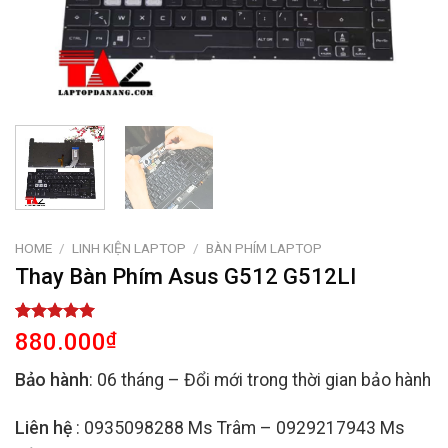
HOME
/
LINH KIỆN LAPTOP
/
BÀN PHÍM LAPTOP
Thay Bàn Phím Asus G512 G512LI
Rated
2
5.00
880.000
₫
out of 5
based on
Bảo hành
: 06 tháng – Đổi mới trong thời gian bảo hành
customer
ratings
Liên hệ
: 0935098288 Ms Trâm – 0929217943 Ms