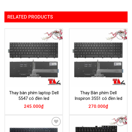
RELATED PRODUCTS
Add to
Add to
Wishlist
Wishlist
Thay bàn phím laptop Dell
Thay Bàn phím Dell
5547 có đèn led
Inspiron 3551 có đèn led
245.000
₫
270.000
₫
Add to
Add to