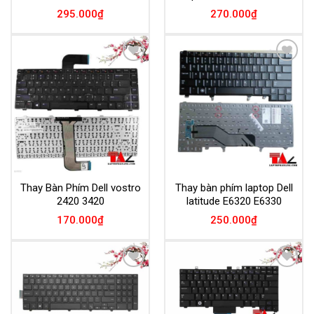
295.000
₫
270.000
₫
Add to
Add to
Wishlist
Wishlist
Thay Bàn Phím Dell vostro
Thay bàn phím laptop Dell
2420 3420
latitude E6320 E6330
170.000
₫
250.000
₫
Add to
Add to
Wishlist
Wishlist