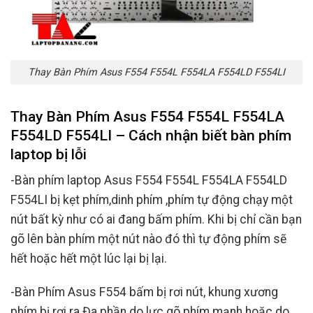
Thay Bàn Phím Asus F554 F554L F554LA F554LD F554LI
Thay Bàn Phím Asus F554 F554L F554LA
F554LD F554LI – Cách nhận biết bàn phím
laptop bị lỗi
-Bàn phím laptop Asus F554 F554L F554LA F554LD
F554LI bị kẹt phím,dinh phím ,phím tự động chạy một
nút bất kỳ như có ai đang bấm phím. Khi bị chỉ cần bạn
gõ lên bàn phím một nút nào đó thì tự động phím sẽ
hết hoặc hết một lúc lại bị lại.
-Bàn Phím Asus F554 bấm bị rơi nút, khung xương
phím bị rơi ra.Đa phần do lực gõ phím mạnh hoặc do