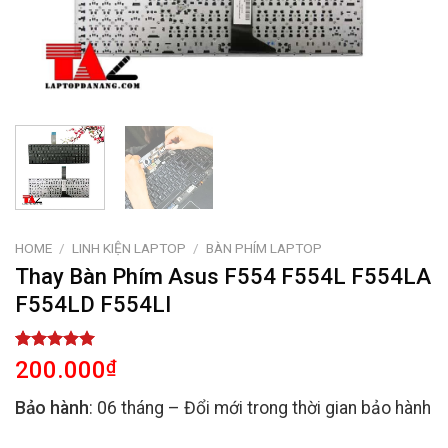
HOME
/
LINH KIỆN LAPTOP
/
BÀN PHÍM LAPTOP
Thay Bàn Phím Asus F554 F554L F554LA
F554LD F554LI
Rated
2
5.00
200.000
₫
out of 5
based on
Bảo hành
: 06 tháng – Đổi mới trong thời gian bảo hành
customer
ratings