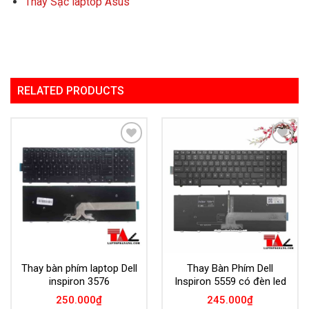
Thay Sạc laptop Asus
RELATED PRODUCTS
Add to
Add to
Wishlist
Wishlist
Thay bàn phím laptop Dell
Thay Bàn Phím Dell
inspiron 3576
Inspiron 5559 có đèn led
250.000
₫
245.000
₫