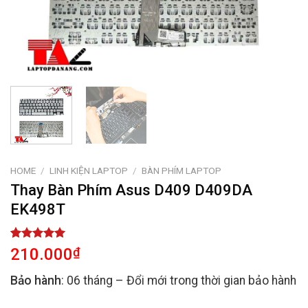
HOME
/
LINH KIỆN LAPTOP
/
BÀN PHÍM LAPTOP
Thay Bàn Phím Asus D409 D409DA
EK498T
Rated
2
5.00
210.000
₫
out of 5
based on
Bảo hành
: 06 tháng – Đổi mới trong thời gian bảo hành
customer
ratings