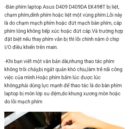
-Bàn phím laptop Asus D409 D409DA EK498T bị liệt,
chạm phím,dính phím hoặc liệt một vùng phím.Lỗi này
là do chạm mạch phím hoặc đứt mạch bàn phím, cáp
phím lỏng không tiếp xúc hoặc đứt cáp.Và trường hợp
đặt biệt nếu thay phím vẫn bị thì lỗi chính nắm ở chip
I/O điều khiển trên main.
-Khi bạn viết một văn bản dài,nhưng thao tác phím
không trôi chảy,bị ngắt quản khó chịu,làm trễ nãi công
việc của mình.Hoặc phím bấm lúc được lúc
không,phải dùng lực mạnh để thao tác là do bàn phím
laptop bị món lớp su đệm,do khung xương mòn hoặc
do lỗi mạch phím