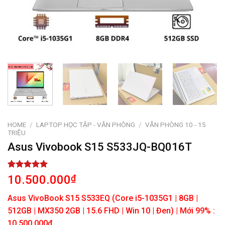
HOME
/
LAPTOP HỌC TẬP - VĂN PHÒNG
/
VĂN PHÒNG 10 - 15
TRIỆU
Asus Vivobook S15 S533JQ-BQ016T
Rated
1
5.00
10.500.000
₫
out of 5
based on
Asus VivoBook S15 S533EQ (Core i5-1035G1 | 8GB |
customer
rating
512GB | MX350 2GB | 15.6 FHD | Win 10 | Đen) | Mới 99% :
10.500.000đ