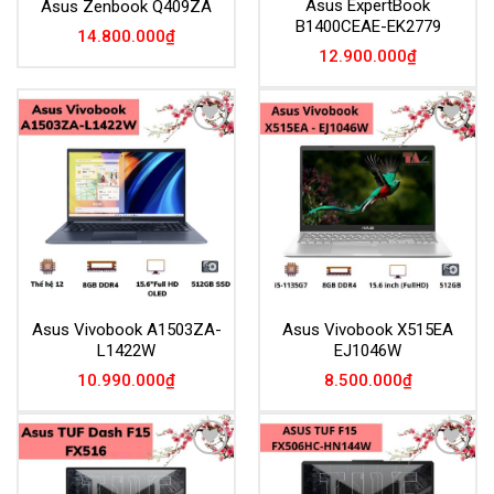
Asus ExpertBook
Asus Zenbook Q409ZA
B1400CEAE-EK2779
14.800.000
₫
12.900.000
₫
Add to
Add to
Wishlist
Wishlist
Asus Vivobook A1503ZA-
Asus Vivobook X515EA
L1422W
EJ1046W
10.990.000
₫
8.500.000
₫
Add to
Add to
Wishlist
Wishlist