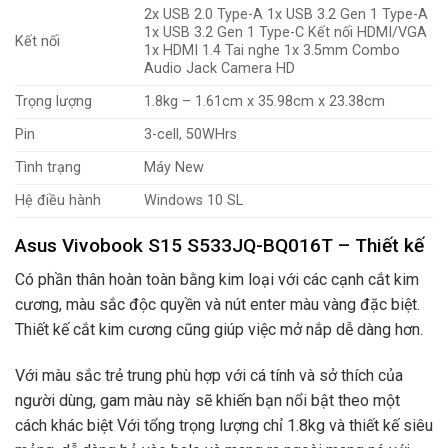
2x USB 2.0 Type-A 1x USB 3.2 Gen 1 Type-A
1x USB 3.2 Gen 1 Type-C Kết nối HDMI/VGA
Kết nối
1x HDMI 1.4 Tai nghe 1x 3.5mm Combo
Audio Jack Camera HD
Trọng lượng
1.8kg – 1.61cm x 35.98cm x 23.38cm
Pin
3-cell, 50WHrs
Tình trạng
Máy New
Hệ điều hành
Windows 10 SL
Asus Vivobook S15 S533JQ-BQ016T – Thiết kế
Có phần thân hoàn toàn bằng kim loại với các cạnh cắt kim
cương, màu sắc độc quyền và nút enter màu vàng đặc biệt.
Thiết kế cắt kim cương cũng giúp việc mở nắp dễ dàng hơn.
Với màu sắc trẻ trung phù hợp với cá tính và sở thích của
người dùng, gam màu này sẽ khiến bạn nổi bật theo một
cách khác biệt Với ​​tổng trọng lượng chỉ 1.8kg và thiết kế siêu