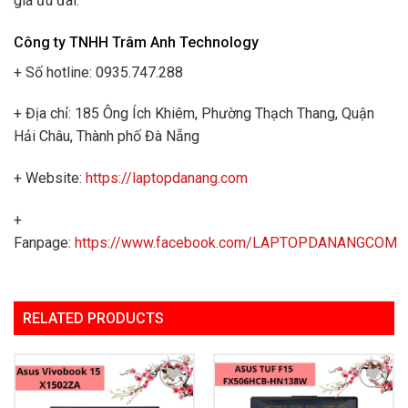
giá ưu đãi.
Công ty TNHH Trâm Anh Technology
+ Số hotline: 0935.747.288
+ Địa chỉ: 185 Ông Ích Khiêm, Phường Thạch Thang, Quận
Hải Châu, Thành phố Đà Nẵng
+ Website:
https://laptopdanang.com
+
Fanpage:
https://www.facebook.com/LAPTOPDANANGCOM
RELATED PRODUCTS
Add to
Add to