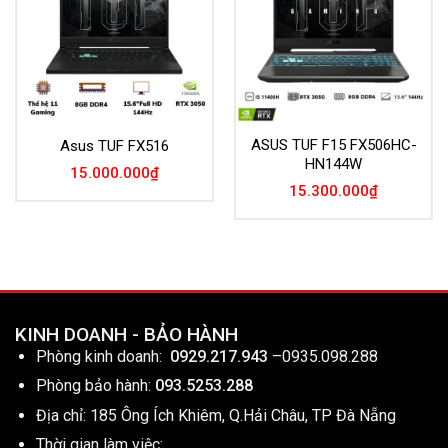
ASUS TUF F15 FX506HC-
Asus TUF FX516
HN144W
15.000.000
₫
15.300.000
₫
KINH DOANH - BẢO HÀNH
Phòng kinh doanh:
0929.217.943
–
0935.098.288
Phòng bảo hành:
093.5253.288
Địa chỉ: 185 Ông Ích Khiêm, Q.Hải Châu, TP Đà Nẵng
Thời gian làm việc: