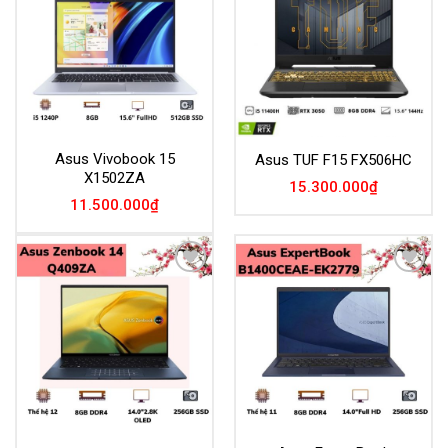
Wishlist
Wishlist
Asus Vivobook 15
Asus TUF F15 FX506HC
X1502ZA
15.300.000
₫
11.500.000
₫
Add to
Add to
Wishlist
Wishlist