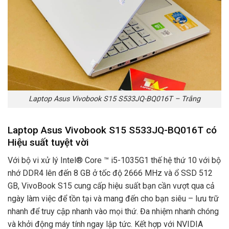
Laptop Asus Vivobook S15 S533JQ-BQ016T – Trắng
Laptop Asus Vivobook S15 S533JQ-BQ016T có
Hiệu suất tuyệt vời
Với bộ vi xử lý Intel® Core ™ i5-1035G1 thế hệ thứ 10 với bộ
nhớ DDR4 lên đến 8 GB ở tốc độ 2666 MHz và ổ SSD 512
GB, VivoBook S15 cung cấp hiệu suất bạn cần vượt qua cả
ngày làm việc để tồn tại và mang đến cho bạn siêu – lưu trữ
nhanh để truy cập nhanh vào mọi thứ. Đa nhiệm nhanh chóng
và khởi động máy tính ngay lập tức. Kết hợp với NVIDIA