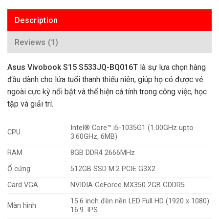
Description
Reviews (1)
Asus Vivobook S15 S533JQ-BQ016T
là sự lựa chọn hàng
đầu dành cho lứa tuổi thanh thiếu niên, giúp họ có được vẻ
ngoài cực kỳ nổi bật và thể hiện cá tính trong công việc, học
tập và giải trí.
Intel® Core™ i5-1035G1 (1.00GHz upto
CPU
3.60GHz, 6MB)
RAM
8GB DDR4 2666MHz
Ổ cứng
512GB SSD M.2 PCIE G3X2
Card VGA
NVIDIA GeForce MX350 2GB GDDR5
15.6 inch đèn nền LED Full HD (1920 x 1080)
Màn hình
16:9. IPS