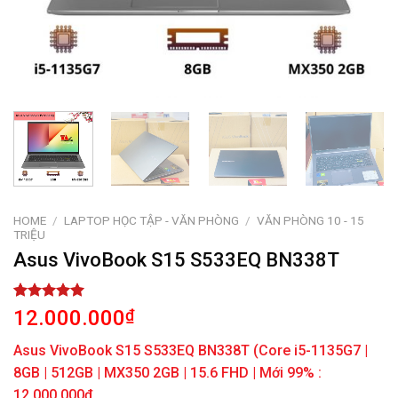
HOME
/
LAPTOP HỌC TẬP - VĂN PHÒNG
/
VĂN PHÒNG 10 - 15
TRIỆU
Asus VivoBook S15 S533EQ BN338T
Rated
1
5.00
12.000.000
₫
out of 5
based on
Asus VivoBook S15 S533EQ BN338T (Core i5-1135G7 |
customer
rating
8GB | 512GB | MX350 2GB | 15.6 FHD | Mới 99% :
12.000.000đ