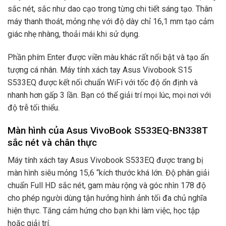
sắc nét, sắc như dao cạo trong từng chi tiết sáng tạo. Thân
máy thanh thoát, mỏng nhẹ với độ dày chỉ 16,1 mm tạo cảm
giác nhẹ nhàng, thoải mái khi sử dụng.
Phần phím Enter được viền màu khác rất nổi bật và tạo ấn
tượng cá nhân. Máy tính xách tay Asus Vivobook S15
S533EQ được kết nối chuẩn WiFi với tốc độ ổn định và
nhanh hơn gấp 3 lần. Bạn có thể giải trí mọi lúc, mọi nơi với
độ trễ tối thiểu.
Màn hình của Asus VivoBook S533EQ-BN338T
sắc nét và chân thực
Máy tính xách tay Asus Vivobook S533EQ được trang bị
màn hình siêu mỏng 15,6 “kích thước khá lớn. Độ phân giải
chuẩn Full HD sắc nét, gam màu rộng và góc nhìn 178 độ
cho phép người dùng tận hưởng hình ảnh tối đa chủ nghĩa
hiện thực. Tăng cảm hứng cho bạn khi làm việc, học tập
hoặc giải trí.