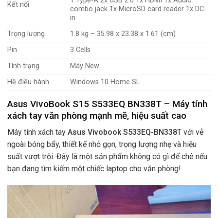
1 Type-A 2x USB 2.0 1x HDMI 1x Audio
Kết nối
combo jack 1x MicroSD card reader 1x DC-
in
Trọng lượng
1.8 kg – 35.98 x 23.38 x 1.61 (cm)
Pin
3 Cells
Tình trạng
Máy New
Hệ điều hành
Windows 10 Home SL
Asus VivoBook S15 S533EQ BN338T – Máy tính
xách tay văn phòng mạnh mẽ, hiệu suất cao
Máy tính xách tay
Asus Vivobook S533EQ-BN338
T với vẻ
ngoài bóng bẩy, thiết kế nhỏ gọn, trọng lượng nhẹ và hiệu
suất vượt trội. Đây là một sản phẩm không có gì để chê nếu
bạn đang tìm kiếm một chiếc laptop cho văn phòng!