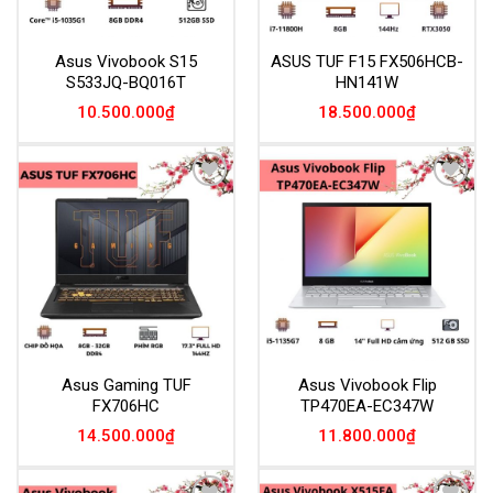
Asus Vivobook S15
ASUS TUF F15 FX506HCB-
S533JQ-BQ016T
HN141W
10.500.000
₫
18.500.000
₫
Add to
Add to
Wishlist
Wishlist
Asus Gaming TUF
Asus Vivobook Flip
FX706HC
TP470EA-EC347W
14.500.000
₫
11.800.000
₫