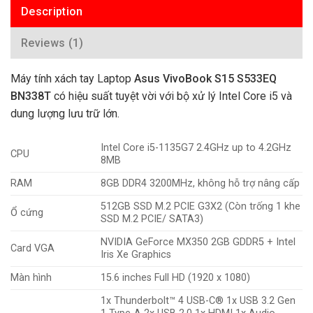
Description
Reviews (1)
Máy tính xách tay Laptop
Asus VivoBook S15 S533EQ
BN338T
có hiệu suất tuyệt vời với bộ xử lý Intel Core i5 và
dung lượng lưu trữ lớn.
Intel Core i5-1135G7 2.4GHz up to 4.2GHz
CPU
8MB
RAM
8GB DDR4 3200MHz, không hỗ trợ nâng cấp
512GB SSD M.2 PCIE G3X2 (Còn trống 1 khe
Ổ cứng
SSD M.2 PCIE/ SATA3)
NVIDIA GeForce MX350 2GB GDDR5 + Intel
Card VGA
Iris Xe Graphics
Màn hình
15.6 inches Full HD (1920 x 1080)
1x Thunderbolt™ 4 USB-C® 1x USB 3.2 Gen