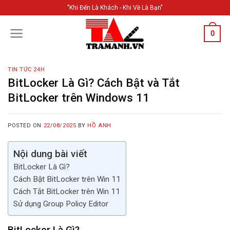
Skip
"Khi Đến Là Khách - Khi Về Là Bạn"
to
content
0
TIN TỨC 24H
BitLocker Là Gì? Cách Bật và Tắt
BitLocker trên Windows 11
POSTED ON
22/08/2025
BY
HỒ ANH
Nội dung bài viết
BitLocker Là Gì?
Cách Bật BitLocker trên Win 11
Cách Tắt BitLocker trên Win 11
Sử dụng Group Policy Editor
BitLocker Là Gì?