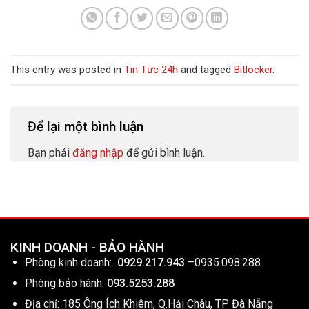
This entry was posted in
Tin Tức 24h
and tagged
Bitlocker
.
Để lại một bình luận
Bạn phải
đăng nhập
để gửi bình luận.
KINH DOANH - BẢO HÀNH
Phòng kinh doanh:
0929.217.943
–
0935.098.288
Phòng bảo hành:
093.5253.288
Địa chỉ: 185 Ông Ích Khiêm, Q.Hải Châu, TP Đà Nẵng