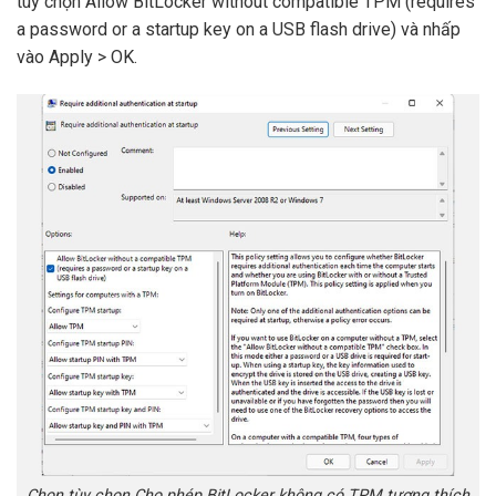
tùy chọn Allow BitLocker without compatible TPM (requires
a password or a startup key on a USB flash drive) và nhấp
vào Apply > OK.
Chọn tùy chọn Cho phép BitLocker không có TPM tương thích