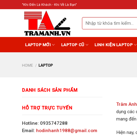
Skip
"Khi Đến Là Khách - Khi Về Là Bạn"
to
content
Search
for:
LAPTOP MỚI
LAPTOP CŨ
LINH KIỆN LAPTOP
HOME
/
LAPTOP
DANH SÁCH SẢN PHẨM
Trâm Anh
HỖ TRỢ TRỰC TUYẾN
dụng các 
mang đến 
Hotline: 0935747288
Email:
hodinhanh1988@gmail.com
Hiện nay, 