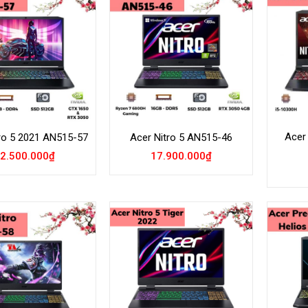
Add to
Add to
Wishlist
Wishlist
Acer
ro 5 2021 AN515-57
Acer Nitro 5 AN515-46
2.500.000
₫
17.900.000
₫
Add to
Add to
Wishlist
Wishlist