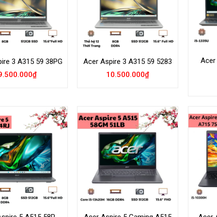
Acer
ire 3 A315 59 38PG
Acer Aspire 3 A315 59 5283
9.500.000
₫
10.500.000
₫
Add to
Add to
Wishlist
Wishlist