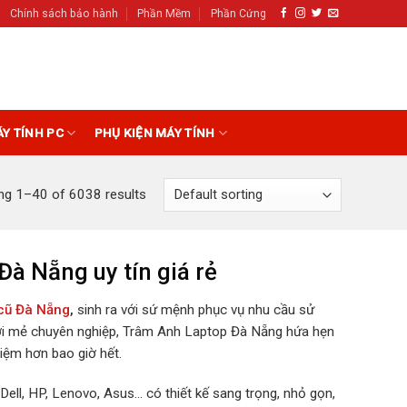
Chính sách bảo hành
Phần Mềm
Phần Cứng
ÁY TÍNH PC
PHỤ KIỆN MÁY TÍNH
ng 1–40 of 6038 results
Đà Nẵng uy tín giá rẻ
 cũ Đà Nẵng
,
sinh ra với sứ mệnh phục vụ nhu cầu sử
 mới mẻ chuyên nghiệp, Trâm Anh Laptop Đà Nẵng hứa hẹn
ệm hơn bao giờ hết.
ell, HP, Lenovo, Asus… có thiết kế sang trọng, nhỏ gọn,