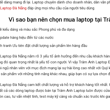
dễ dàng mang đi lại. Laptop chuyên dành cho doanh nhân, dân văn phò
 Laptop Đà Nẵng
đáp ứng mọi nhu cầu của người tiêu dùng.
Vì sao bạn nên chọn mua laptop tại T
về kiểu dáng và màu sắc Phong phú và đa dạng
update hàng hiệu đến từ các nước
h tranh Ưu tiên đặt chất lượng sản phẩm lên hàng đầu
Laptop Đà Nẵng nắm rõ 3 yếu tố ảnh hưởng đến nhu cầu khách hàng l
ng đó quan trọng nhất là yếu tố con người. Vì vậy Trâm Anh Laptop 
i ngũ nhân viên với mục địch mạng lại sự hài lòng cao nhất với Quý 
 sản phẩm với những tính năng khác nhau, giúp bạn có sự lựa chọn đ
Laptop Đà Nẵng cam kết chất lượng và hỗ trợ khách hàng tốt nhất. 
ất cả các dòng laptop được bán tại Trâm Anh Laptop luôn được cửa 
 cao, tư vấn nhiệt tình, test máy kỹ càng và chuẩn xác trước khi gi