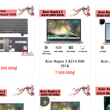
Add to
Add to
Wishlist
Wishlist
Acer Aspire 3 A314 36M
Acer 
391A
350.000
₫
7.500.000
₫
Add to
Add to
Wishlist
Wishlist