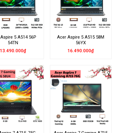
 Aspire 5 A514 56P
Acer Aspire 5 A515 58M
54TN
56YX
13.490.000
₫
16.490.000
₫
Add to
Add to
Wishlist
Wishlist