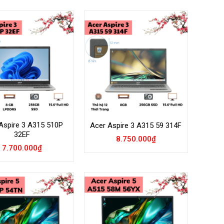
Add to
Add to
Wishlist
Wishlist
Aspire 3 A315 510P
Acer Aspire 3 A315 59 314F
32EF
8.750.000
₫
7.700.000
₫
Add to
Add to
Wishlist
Wishlist