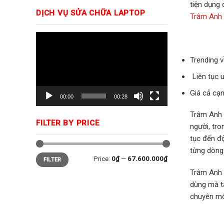
tiện dụng 
DỊCH VỤ SỬA CHỮA LAPTOP
Trâm Anh
Trình
chơi
Trending 
Video
Liên tục 
Giá cả cạn
00:00
00:28
Trâm Anh 
FILTER BY PRICE
người, tro
tục đến độ
từng dòng
Price:
0₫
—
67.600.000₫
FILTER
Trâm Anh 
dùng mà t
chuyên môn