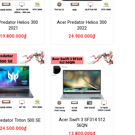
Predator Helios 300
Acer Predator Helios 300
2021
2022
19.800.000
₫
24.900.000
₫
Add to
Add to
Wishlist
Wishlist
Acer Swift 3 SF314 512
edator Triton 500 SE
56QN
24.500.000
₫
13.800.000
₫