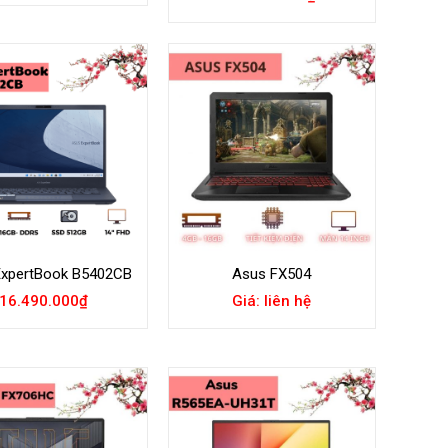
Add to
Add to
Wishlist
Wishlist
ExpertBook B5402CB
Asus FX504
16.490.000
₫
Giá: liên hệ
Add to
Add to
Wishlist
Wishlist