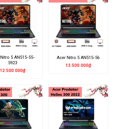
Add to
Add to
Wishlist
Wishlist
 Nitro 5 AN515-55-
Acer Nitro 5 AN515-56
5923
13.500.000
₫
12.500.000
₫
Add to
Add to
Wishlist
Wishlist