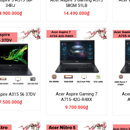
Aspire 5 A515 58P
Acer Aspire 5 Gaming A515
Acer 
34RJ
58GM 51LB
8.900.000
₫
14.490.000
₫
Add to
Add to
Wishlist
Wishlist
Acer Aspire Gaming 7
Ace
pire A315 56 37DV
A715-42G-R4XX
A
7.500.000
₫
9.700.000
₫