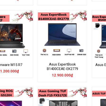
Add to
Add to
Wishlist
Wishlist
Asus ExpertBook
enware M15 R7
Asus 
B1400CEAE-EK2779
1.200.000
₫
12.900.000
₫
Add to
Add to
Wishlist
Wishlist