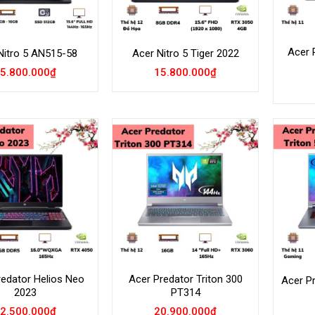
Acer 
Nitro 5 AN515-58
Acer Nitro 5 Tiger 2022
5.800.000
₫
15.800.000
₫
Add to
Add to
Wishlist
Wishlist
redator Helios Neo
Acer Predator Triton 300
Acer Pr
2023
PT314
2.500.000
₫
20.900.000
₫