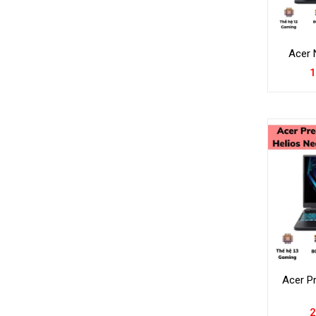
Acer 
1
Acer P
2