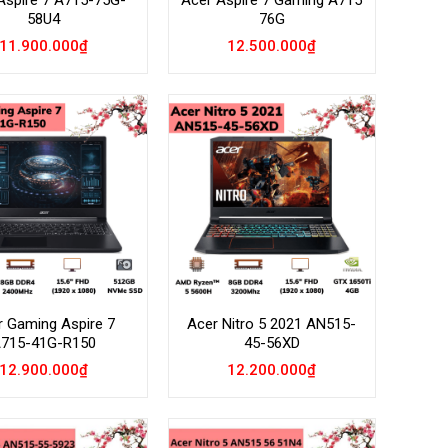
Aspire 7 A715-75G-
Acer Aspire 7 Gaming A715
58U4
76G
11.900.000
₫
12.500.000
₫
Add to
Add to
Wishlist
Wishlist
r Gaming Aspire 7
Acer Nitro 5 2021 AN515-
715-41G-R150
45-56XD
12.900.000
₫
12.200.000
₫