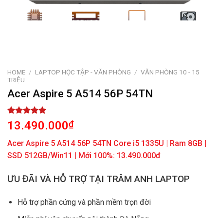
HOME
/
LAPTOP HỌC TẬP - VĂN PHÒNG
/
VĂN PHÒNG 10 - 15
TRIỆU
Acer Aspire 5 A514 56P 54TN
Rated
1
5.00
13.490.000
₫
out of 5
based on
Acer Aspire 5 A514 56P 54TN Core i5 1335U | Ram 8GB |
customer
rating
SSD 512GB/Win11 | Mới 100%: 13.490.000đ
ƯU ĐÃI VÀ HỖ TRỢ TẠI TRÂM ANH LAPTOP
Hỗ trợ phần cứng và phần mềm trọn đời