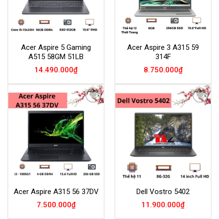
Acer Aspire 5 Gaming
Acer Aspire 3 A315 59
A515 58GM 51LB
314F
14.490.000
₫
8.750.000
₫
Add to
Add to
Wishlist
Wishlist
Acer Aspire A315 56 37DV
Dell Vostro 5402
7.500.000
₫
11.900.000
₫