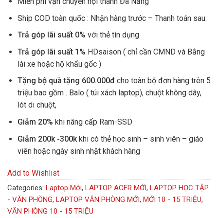
Miễn phí vận chuyển nội thành Đà Nẵng
Ship COD toàn quốc : Nhận hàng trước – Thanh toán sau.
Trả góp lãi suất 0%
với thẻ tín dụng
Trả góp lãi suất 1%
HDsaison ( chỉ cần CMND và Bắng
lái xe hoặc hộ khẩu gốc )
Tặng bộ quà tặng 600.000đ
cho toàn bộ đơn hàng trên 5
triệu bao gồm . Balo ( túi xách laptop), chuột không dây,
lót di chuột,
Giảm 20%
khi nâng cấp Ram-SSD
Giảm 200k -300k
khi có thẻ học sinh – sinh viên – giáo
viên hoặc ngày sinh nhật khách hàng
Add to Wishlist
Categories:
Laptop Mới
,
LAPTOP ACER MỚI
,
LAPTOP HỌC TẬP
- VĂN PHÒNG
,
LAPTOP VĂN PHÒNG MỚI
,
MỚI 10 - 15 TRIỆU
,
VĂN PHÒNG 10 - 15 TRIỆU