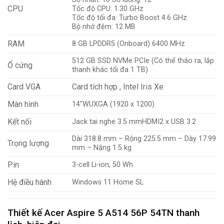
CPU
Tốc độ CPU: 1.30 GHz
Tốc độ tối đa: Turbo Boost 4.6 GHz
Bộ nhớ đệm: 12 MB
RAM
8 GB LPDDR5 (Onboard) 6400 MHz
512 GB SSD NVMe PCIe (Có thể tháo ra, lắp
Ổ cứng
thanh khác tối đa 1 TB)
Card VGA
Card tích hợp , Intel Iris Xe
Màn hình
14″WUXGA (1920 x 1200)
Kết nối
Jack tai nghe 3.5 mmHDMI2 x USB 3.2
Dài 318.8 mm – Rộng 225.5 mm – Dày 17.99
Trọng lượng
mm – Nặng 1.5 kg
Pin
3-cell Li-ion, 50 Wh
Hệ điều hành
Windows 11 Home SL
Thiết kế Acer Aspire 5 A514 56P 54TN thanh