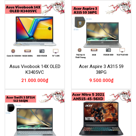
Add to
Add to
Wishlist
Wishlist
Asus Vivobook 14X OLED
Acer Aspire 3 A315 59
K3405VC
38PG
21.000.000
₫
9.500.000
₫
Add to
Add to
Wishlist
Wishlist