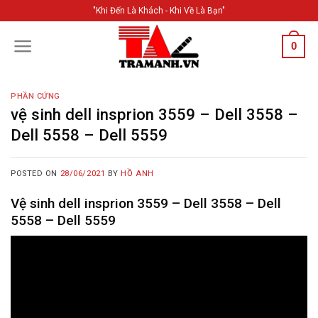
Skip
"Khi Đến Là Khách - Khi Về Là Bạn"
to
content
0
PHẦN CỨNG
vệ sinh dell insprion 3559 – Dell 3558 –
Dell 5558 – Dell 5559
POSTED ON
28/06/2021
BY
HỒ ANH
Vệ sinh dell insprion 3559 – Dell 3558 – Dell
5558 – Dell 5559