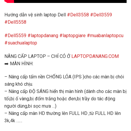
Hướng dẫn vệ sinh laptop Dell
#Dell3558
#Dell3559
#Dell5558
#Dell5559
#laptopdanang
#laptopgiare
#muabanlaptopcu
#suachualaptop
NÂNG CẤP LAPTOP – CHỈ CÓ Ở
LAPTOPDANANG.COM
➡️ MÀN HÌNH:
– Nâng cấp tấm nền CHỐNG LÓA (IPS )cho các màn bị chói
sáng khó chịu.
– Nâng cấp ĐỘ SÁNG hiển thị màn hình (dành cho các màn bị
tối,bị ố vàng,bị đốm trắng hoặc đen,bị trầy do tác động
người dùng,bi sọc mưa …)
– Nâng cấp màn HD thường lên FULL HD ,từ FULL HD lên
3k,4k ……