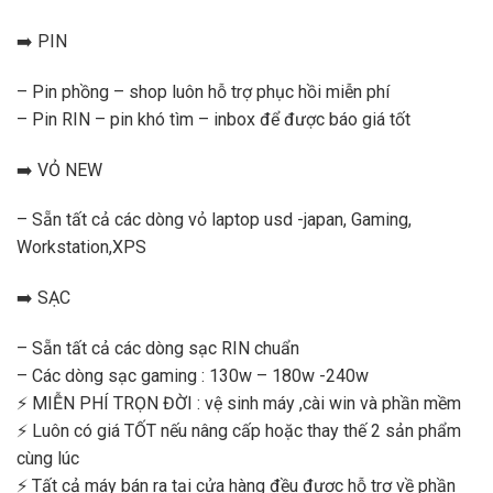
➡️ PIN
– Pin phồng – shop luôn hỗ trợ phục hồi miễn phí
– Pin RIN – pin khó tìm – inbox để được báo giá tốt
➡️ VỎ NEW
– Sẵn tất cả các dòng vỏ laptop usd -japan, Gaming,
Workstation,XPS
➡️ SẠC
– Sẵn tất cả các dòng sạc RIN chuẩn
– Các dòng sạc gaming : 130w – 180w -240w
⚡️ MIỄN PHÍ TRỌN ĐỜI : vệ sinh máy ,cài win và phần mềm
⚡️ Luôn có giá TỐT nếu nâng cấp hoặc thay thế 2 sản phẩm
cùng lúc
⚡️ Tất cả máy bán ra tại cửa hàng đều được hỗ trợ về phần