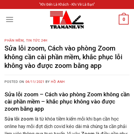
Skip
"Khi Đến Là Khách - Khi Về Là Bạn"
to
content
0
PHẦN MỀM
,
TIN TỨC 24H
Sửa lỗi zoom, Cách vào phòng Zoom
không cần cài phần mềm, khắc phục lỗi
không vào được zoom bằng app
POSTED ON
04/11/2021
BY
HỒ ANH
Sửa lỗi zoom – Cách vào phòng Zoom không cần
cài phần mềm – khắc phục không vào được
zoom bằng app
Sửa lỗi zoom
là từ khóa tiềm kiếm mỗi khi bạn cần học
online hay mỗi đợt dịch covid kéo dài mà chúng ta cần phải
làm việc thông qua trực tuyến. Vì vậy
Zoom
là điều gần như