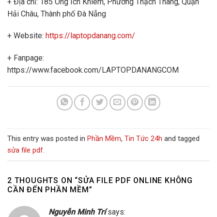
+ Địa chỉ: 185 Ông Ích Khiêm, Phường Thạch Thang, Quận
Hải Châu, Thành phố Đà Nẵng
+ Website:
https://laptopdanang.com/
+ Fanpage:
https://www.facebook.com/LAPTOPDANANGCOM
This entry was posted in
Phần Mềm
,
Tin Tức 24h
and tagged
sửa file pdf
.
2 THOUGHTS ON “
SỬA FILE PDF ONLINE KHÔNG
CẦN ĐẾN PHẦN MỀM
”
Nguyễn Minh Trí
says: