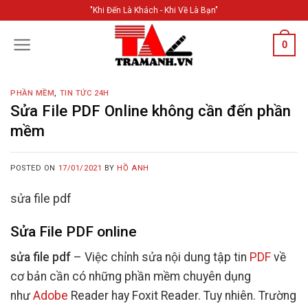
Skip
"Khi Đến Là Khách - Khi Về Là Bạn"
to
content
0
PHẦN MỀM
,
TIN TỨC 24H
Sửa File PDF Online không cần đến phần
mềm
POSTED ON
17/01/2021
BY
HỒ ANH
sửa file pdf
Sửa File PDF online
sửa file pdf
– Việc chỉnh sửa nội dung tập tin
PDF
về
cơ bản cần có những phần mềm chuyên dụng
như
Adobe
Reader hay Foxit Reader. Tuy nhiên. Trường