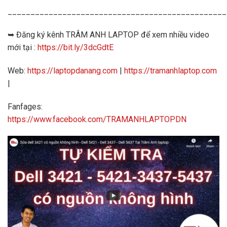
________________________________________________
➥ Đăng ký kênh TRÂM ANH LAPTOP để xem nhiều video
mới tại :
https://bit.ly/3dcGdtE
Web:
https://laptopdanang.com
|
https://tramanhlaptop.com
|
Fanfages:
https://www.facebook.com/TRAMANHLAPTOPDN