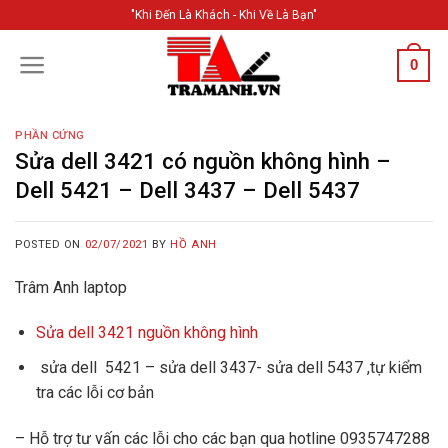
Skip
"Khi Đến Là Khách - Khi Về Là Bạn"
to
content
0
PHẦN CỨNG
Sửa dell 3421 có nguồn không hình –
Dell 5421 – Dell 3437 – Dell 5437
POSTED ON
02/07/2021
BY
HỒ ANH
Trâm Anh laptop
Sửa dell 3421 nguồn không hình
sửa dell 5421 – sửa dell 3437- sửa dell 5437 ,tự kiểm
tra các lỗi cơ bản
– Hỗ trợ tư vấn các lỗi cho các bạn qua hotline 0935747288