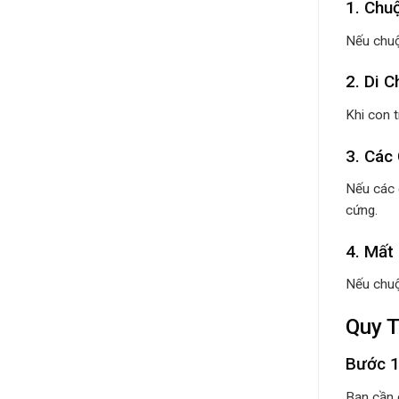
1. Chu
Nếu chuộ
2. Di 
Khi con 
3. Các
Nếu các 
cứng.
4. Mất
Nếu chuộ
Quy T
Bước 1
Bạn cần 