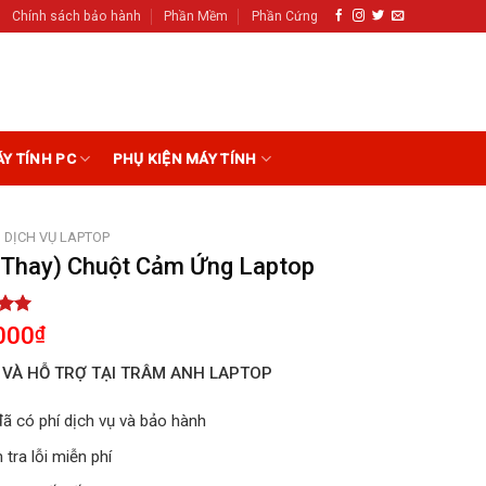
Chính sách bảo hành
Phần Mềm
Phần Cứng
ÁY TÍNH PC
PHỤ KIỆN MÁY TÍNH
DỊCH VỤ LAPTOP
(Thay) Chuột Cảm Ứng Laptop
5.00
000
₫
5
on
 VÀ HỖ TRỢ TẠI TRÂM ANH LAPTOP
r
đã có phí dịch vụ và bảo hành
 tra lỗi miễn phí