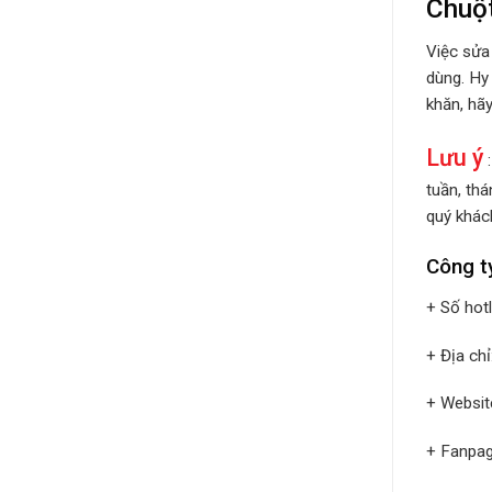
Chuộ
Việc sửa
dùng. Hy
khăn, hã
Lưu ý
:
tuần, th
quý khách
Công t
+ Số hot
+ Địa ch
+ Websit
+ Fanpa