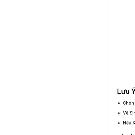
Lưu Ý
Chọn
Vệ Si
Nếu K