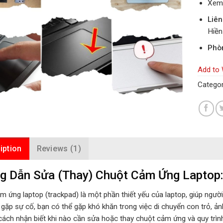
Xem 
Liên
Hiề
Phò
Add to 
Catego
iption
Reviews (1)
 Dẫn Sửa (Thay) Chuột Cảm Ứng Laptop: 
m ứng laptop (trackpad) là một phần thiết yếu của laptop, giúp ngườ
gặp sự cố, bạn có thể gặp khó khăn trong việc di chuyển con trỏ, ản
cách nhận biết khi nào cần sửa hoặc thay chuột cảm ứng và quy trình