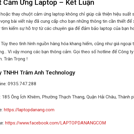
t Cảm Ứng Laptop – Kết Luận
 hoặc thay chuột cảm ứng laptop không chỉ giúp cải thiện hiệu suất
 vọng bài viết này đã cung cấp cho bạn những thông tin cần thiết để
y tìm kiếm sự hỗ trợ từ các chuyên gia để đảm bảo laptop của bạn ho
 Tùy theo tình hình nguồn hàng hóa khang hiếm, cũng như giá ngoại t
áng… Vì vậy mong các bạn thông cảm. Gọi theo số hotline để Công ty
. Trân Trọng !
y TNHH Trâm Anh Technology
line: 0935.747.288
ỉ: 185 Ông Ích Khiêm, Phường Thạch Thang, Quận Hải Châu, Thành 
e:
https://laptopdanang.com
ge:
https://www.facebook.com/LAPTOPDANANGCOM