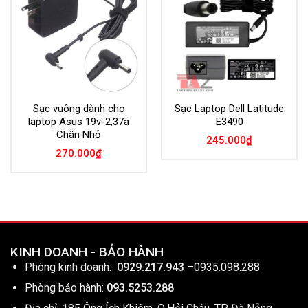
Wishlist
Wishlist
Sạc vuông dành cho
Sạc Laptop Dell Latitude
laptop Asus 19v-2,37a
E3490
Chân Nhỏ
245.000
₫
270.000
₫
KINH DOANH - BẢO HÀNH
Phòng kinh doanh:
0929.217.943
–
0935.098.288
Phòng bảo hành:
093.5253.288