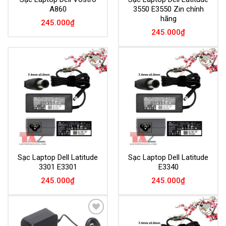
A860
3550 E3550 Zin chính
hãng
245.000
₫
245.000
₫
Add to
Add to
Wishlist
Wishlist
Sạc Laptop Dell Latitude
Sạc Laptop Dell Latitude
3301 E3301
E3340
245.000
₫
245.000
₫
Add to
Add to