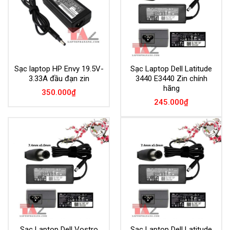
Sạc laptop HP Envy 19.5V-
Sạc Laptop Dell Latitude
3.33A đầu đạn zin
3440 E3440 Zin chính
hãng
350.000
₫
245.000
₫
Add to
Add to
Wishlist
Wishlist
Sạc Laptop Dell Vostro
Sạc Laptop Dell Latitude