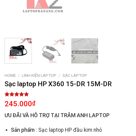
HOME
/
LINH KIỆN LAPTOP
/
SẠC LAPTOP
Sạc laptop HP X360 15-DR 15M-DR
Rated
2
5.00
245.000
₫
out of 5
based on
ƯU ĐÃI VÀ HỖ TRỢ TẠI TRÂM ANH LAPTOP
customer
ratings
Sản phẩm
: Sạc laptop HP đầu kim nhỏ