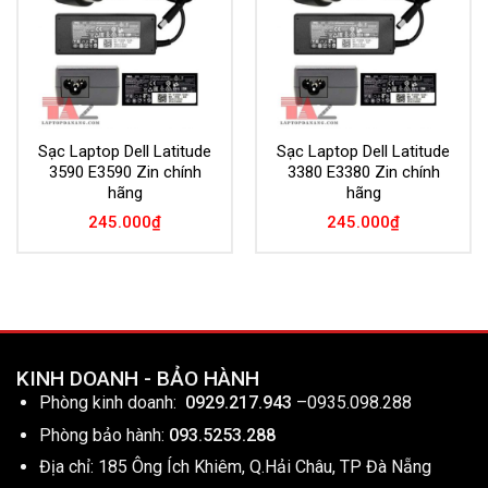
Sạc Laptop Dell Latitude
Sạc Laptop Dell Latitude
3590 E3590 Zin chính
3380 E3380 Zin chính
hãng
hãng
245.000
₫
245.000
₫
KINH DOANH - BẢO HÀNH
Phòng kinh doanh:
0929.217.943
–
0935.098.288
Phòng bảo hành:
093.5253.288
Địa chỉ: 185 Ông Ích Khiêm, Q.Hải Châu, TP Đà Nẵng