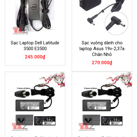
Sạc Laptop Dell Latitude
Sạc vuông dành cho
3500 E3500
laptop Asus 19v-2,37a
Chân Nhỏ
245.000
₫
270.000
₫
Add to
Add to
Wishlist
Wishlist