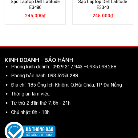
Sạc Laptop Dell Latitude
Sạc Laptop Dell Latitude
E3480
E3340
245.000
₫
245.000
₫
KINH DOANH - BẢO HÀNH
Phòng kinh doanh:
0929.217.943
–
0935.098.288
Phòng bảo hành:
093.5253.288
Địa chỉ: 185 Ông Ích Khiêm, Q.Hải Châu, TP Đà Nẵng
Thời gian làm việc:
Từ thứ 2 đến thứ 7: 8h - 21h
Chủ nhật: 8h - 18h