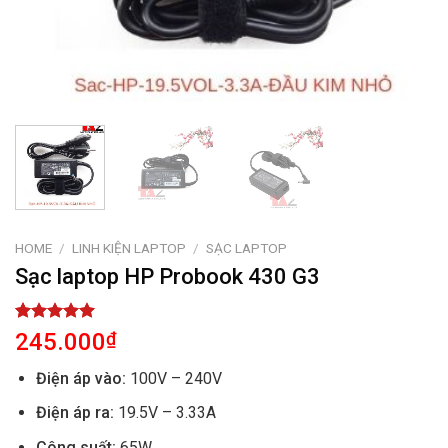
HOME
/
LINH KIỆN LAPTOP
/
SẠC LAPTOP
Sạc laptop HP Probook 430 G3
Rated
1
5.00
245.000
₫
out of 5
based on
Điện áp vào:
100V – 240V
customer
rating
Điện áp ra:
19.5V – 3.33A
Công suất:
65W