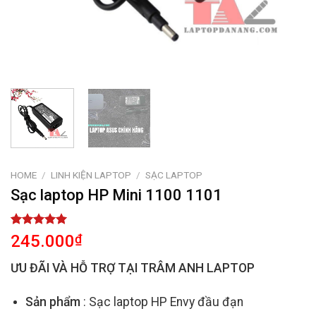
HOME
/
LINH KIỆN LAPTOP
/
SẠC LAPTOP
Sạc laptop HP Mini 1100 1101
Rated
2
5.00
245.000
₫
out of 5
based on
ƯU ĐÃI VÀ HỖ TRỢ TẠI TRÂM ANH LAPTOP
customer
ratings
Sản phẩm
: Sạc laptop HP Envy đầu đạn