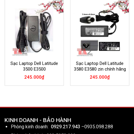
Add to
Add to
Wishlist
Wishlist
Sạc Laptop Dell Latitude
Sạc Laptop Dell Latitude
3500 E3500
3580 E3580 zin chính hãng
245.000
₫
245.000
₫
KINH DOANH - BẢO HÀNH
Phòng kinh doanh:
0929.217.943
–
0935.098.288