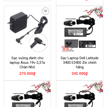
Add to
Add to
Wishlist
Wishlist
Sạc vuông dành cho
Sạc Laptop Dell Latitude
laptop Asus 19v-2,37a
3400 E3400 Zin chính
Chân Nhỏ
hãng
270.000
₫
245.000
₫
Add to
Add to
Wishlist
Wishlist