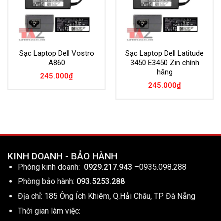
Sạc Laptop Dell Vostro
Sạc Laptop Dell Latitude
A860
3450 E3450 Zin chính
hãng
245.000
₫
245.000
₫
KINH DOANH - BẢO HÀNH
Phòng kinh doanh:
0929.217.943
–
0935.098.288
Phòng bảo hành:
093.5253.288
Địa chỉ: 185 Ông Ích Khiêm, Q.Hải Châu, TP Đà Nẵng
Thời gian làm việc: