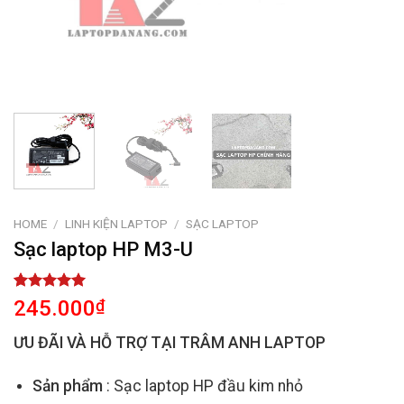
HOME
/
LINH KIỆN LAPTOP
/
SẠC LAPTOP
Sạc laptop HP M3-U
Rated
2
5.00
245.000
₫
out of 5
based on
ƯU ĐÃI VÀ HỖ TRỢ TẠI TRÂM ANH LAPTOP
customer
ratings
Sản phẩm
: Sạc laptop HP đầu kim nhỏ