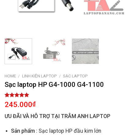
HOME
/
LINH KIỆN LAPTOP
/
SẠC LAPTOP
Sạc laptop HP G4-1000 G4-1100
Rated
1
5.00
245.000
₫
out of 5
based on
ƯU ĐÃI VÀ HỖ TRỢ TẠI TRÂM ANH LAPTOP
customer
rating
Sản phẩm
: Sạc laptop HP đầu kim lớn