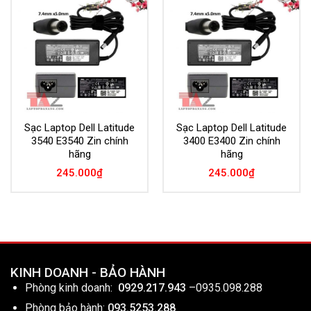
Add to
Add to
Wishlist
Wishlist
Sạc Laptop Dell Latitude
Sạc Laptop Dell Latitude
3540 E3540 Zin chính
3400 E3400 Zin chính
hãng
hãng
245.000
₫
245.000
₫
KINH DOANH - BẢO HÀNH
Phòng kinh doanh:
0929.217.943
–
0935.098.288
Phòng bảo hành:
093.5253.288