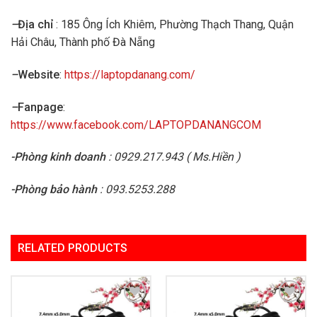
–
Địa chỉ
: 185 Ông Ích Khiêm, Phường Thạch Thang, Quận
Hải Châu, Thành phố Đà Nẵng
–
Website
:
https://laptopdanang.com/
–
Fanpage
:
https://www.facebook.com/LAPTOPDANANGCOM
-Phòng kinh doanh
: 0929.217.943 ( Ms.Hiền )
-Phòng bảo hành
: 093.5253.288
RELATED PRODUCTS
Add to
Add to