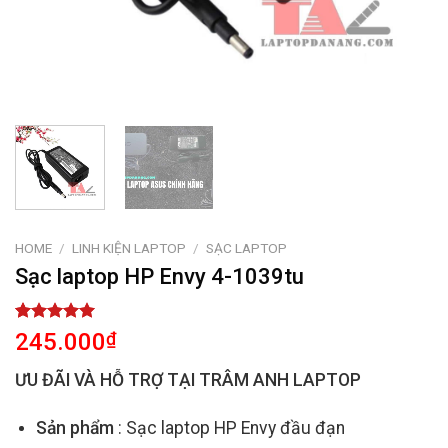
HOME
/
LINH KIỆN LAPTOP
/
SẠC LAPTOP
Sạc laptop HP Envy 4-1039tu
Rated
1
5.00
245.000
₫
out of 5
based on
ƯU ĐÃI VÀ HỖ TRỢ TẠI TRÂM ANH LAPTOP
customer
rating
Sản phẩm
: Sạc laptop HP Envy đầu đạn