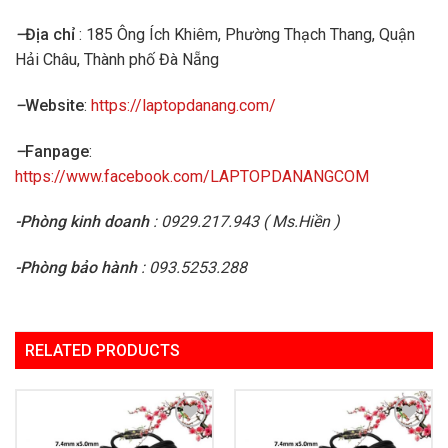
–
Địa chỉ
: 185 Ông Ích Khiêm, Phường Thạch Thang, Quận
Hải Châu, Thành phố Đà Nẵng
–
Website
:
https://laptopdanang.com/
–
Fanpage
:
https://www.facebook.com/LAPTOPDANANGCOM
-Phòng kinh doanh
: 0929.217.943 ( Ms.Hiền )
-Phòng bảo hành
: 093.5253.288
RELATED PRODUCTS
Add to
Add to