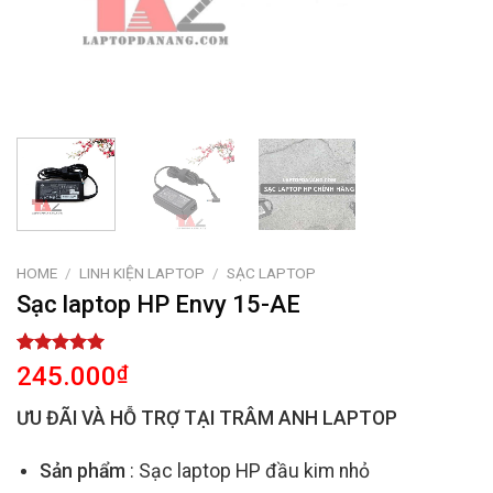
HOME
/
LINH KIỆN LAPTOP
/
SẠC LAPTOP
Sạc laptop HP Envy 15-AE
Rated
1
5.00
245.000
₫
out of 5
based on
ƯU ĐÃI VÀ HỖ TRỢ TẠI TRÂM ANH LAPTOP
customer
rating
Sản phẩm
: Sạc laptop HP đầu kim nhỏ