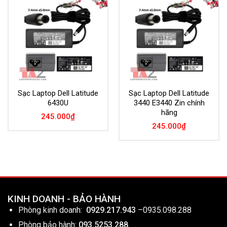
Add to
Add to
Wishlist
Wishlist
Sạc Laptop Dell Latitude
Sạc Laptop Dell Latitude
6430U
3440 E3440 Zin chính
hãng
245.000
₫
245.000
₫
KINH DOANH - BẢO HÀNH
Phòng kinh doanh:
0929.217.943
–
0935.098.288
Phòng bảo hành:
093.5253.288