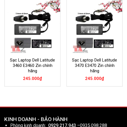
Add to
Add to
Wishlist
Wishlist
Sạc Laptop Dell Latitude
Sạc Laptop Dell Latitude
3460 E3460 Zin chính
3470 E3470 Zin chính
hãng
hãng
245.000
₫
245.000
₫
KINH DOANH - BẢO HÀNH
Phòng kinh doanh:
0929.217.943
–
0935.098.288