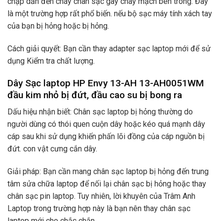
chập dẫn đến cháy chân sạc gây cháy mạch bên trong. Đây
là một trường hợp rất phổ biến. nếu bộ sạc máy tính xách tay
của bạn bị hỏng hoặc bị hỏng.
Cách giải quyết: Bạn cần thay adapter sạc laptop mới để sử
dụng Kiểm tra chất lượng.
Dây Sạc laptop HP Envy 13-AH 13-AH0051WM
đầu kim nhỏ bị đứt, đầu cao su bị bong ra
Dấu hiệu nhận biết: Chân sạc laptop bị hỏng thường do
người dùng có thói quen cuộn dây hoặc kéo quá mạnh dây
cáp sau khi sử dụng khiến phấn lõi đồng của cáp nguồn bị
đứt. con vật cưng cắn dây.
Giải pháp: Bạn cần mang chân sạc laptop bị hỏng đến trung
tâm sửa chữa laptop để nối lại chân sạc bị hỏng hoặc thay
chân sạc pin laptop. Tuy nhiên, lời khuyên của Trâm Anh
Laptop trong trường hợp này là bạn nên thay chân sạc
laptop mới cho chắc chắn.