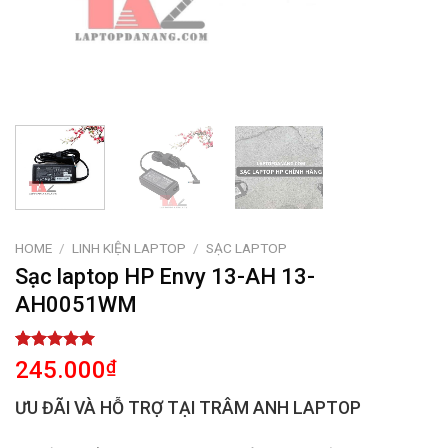
HOME
/
LINH KIỆN LAPTOP
/
SẠC LAPTOP
Sạc laptop HP Envy 13-AH 13-
AH0051WM
Rated
1
5.00
245.000
₫
out of 5
based on
ƯU ĐÃI VÀ HỖ TRỢ TẠI TRÂM ANH LAPTOP
customer
rating