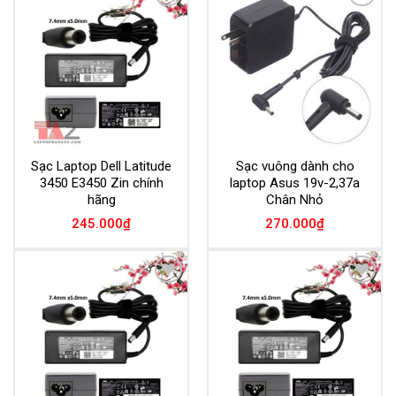
Add to
Add to
Wishlist
Wishlist
Sạc Laptop Dell Latitude
Sạc vuông dành cho
3450 E3450 Zin chính
laptop Asus 19v-2,37a
hãng
Chân Nhỏ
245.000
₫
270.000
₫
Add to
Add to
Wishlist
Wishlist