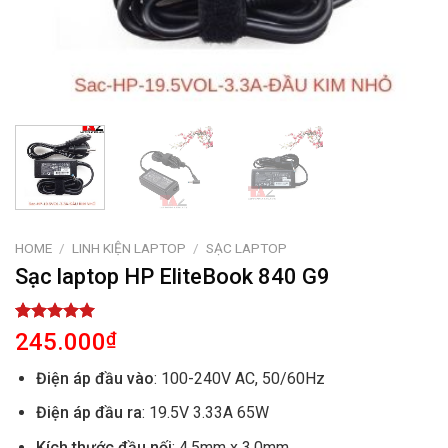
HOME
/
LINH KIỆN LAPTOP
/
SẠC LAPTOP
Sạc laptop HP EliteBook 840 G9
Rated
1
5.00
245.000
₫
out of 5
based on
Điện áp đầu vào
: 100-240V AC, 50/60Hz
customer
rating
Điện áp đầu ra
: 19.5V 3.33A 65W
Kích thước đầu nối
: 4.5mm x 3.0mm