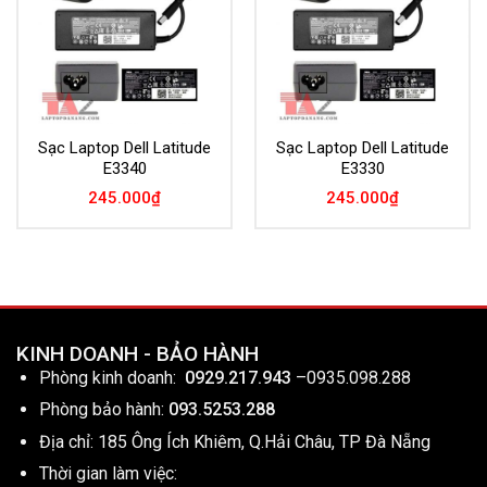
Sạc Laptop Dell Latitude
Sạc Laptop Dell Latitude
E3340
E3330
245.000
₫
245.000
₫
KINH DOANH - BẢO HÀNH
Phòng kinh doanh:
0929.217.943
–
0935.098.288
Phòng bảo hành:
093.5253.288
Địa chỉ: 185 Ông Ích Khiêm, Q.Hải Châu, TP Đà Nẵng
Thời gian làm việc: