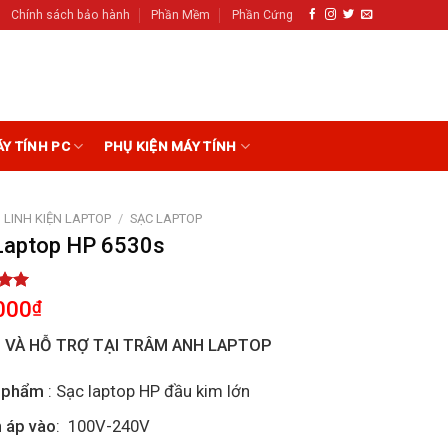
Chính sách bảo hành
Phần Mềm
Phần Cứng
ÁY TÍNH PC
PHỤ KIỆN MÁY TÍNH
LINH KIỆN LAPTOP
/
SẠC LAPTOP
Laptop HP 6530s
5.00
000
₫
5
on
I VÀ HỖ TRỢ TẠI TRÂM ANH LAPTOP
r
 phẩm
: Sạc laptop HP đầu kim lớn
 áp vào
: 100V-240V