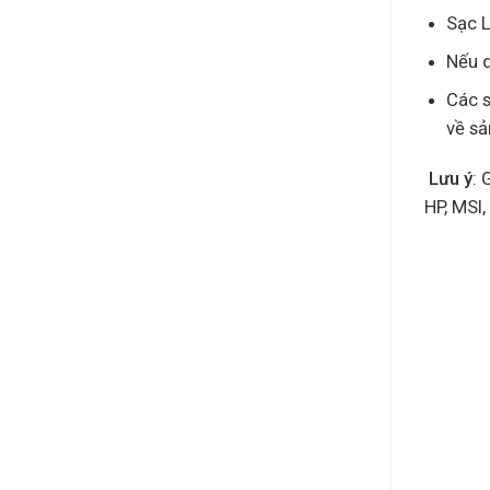
Sạc L
Nếu q
Các s
về s
Lưu ý
: 
HP, MSI