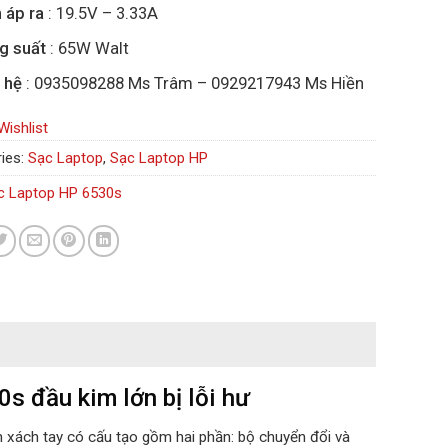
 áp ra
: 19.5V – 3.33A
g suất
: 65W Walt
 hệ
: 0935098288 Ms Trâm – 0929217943 Ms Hiền
Wishlist
ies:
Sạc Laptop
,
Sạc Laptop HP
c Laptop HP 6530s
s đầu kim lớn bị lỗi hư
h xách tay có cấu tạo gồm hai phần: bộ chuyển đổi và