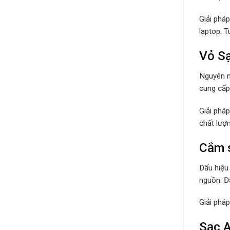
Giải phá
laptop. 
Vỏ Sạ
Nguyên n
cung cấp 
Giải phá
chất lượ
Cắm s
Dấu hiệu
nguồn. Đâ
Giải phá
Sạc A