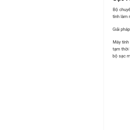
Bộ chuyể
tình làm 
Giải phá
Máy tính
tạm thời
bộ sạc má