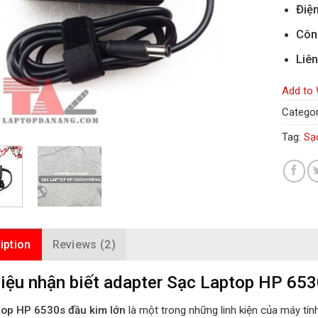
Điện
Côn
Liên
Add to 
Categor
Tag:
Sạ
iption
Reviews (2)
iệu nhận biết adapter Sạc Laptop HP 6530
top HP 6530s đầu kim lớn
là một trong những linh kiện của máy tín