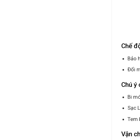
Chế đ
Bảo h
Đổi m
Chú ý 
Bi mó
Sạc L
Tem 
Vận c