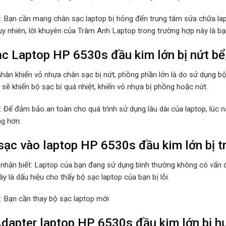
p: Bạn cần mang chân sạc laptop bị hỏng đến trung tâm sửa chữa lap
Tuy nhiên, lời khuyên của Trâm Anh Laptop trong trường hợp này là b
c Laptop HP 6530s đầu kim lớn bị nứt bể
hân khiến vỏ nhựa chân sạc bị nứt, phồng phần lớn là do sử dụng b
sẽ khiến bộ sạc bị quá nhiệt, khiến vỏ nhựa bị phồng hoặc nứt.
p: Để đảm bảo an toàn cho quá trình sử dụng lâu dài của laptop, lúc
ng hơn.
ạc vào laptop HP 6530s đầu kim lớn bị tr
 nhận biết: Laptop của bạn đang sử dụng bình thường không có vấn đ
y là dấu hiệu cho thấy bộ sạc laptop của bạn bị lỗi.
p: Bạn cần thay bộ sạc laptop mới
dapter laptop HP 6530s đầu kim lớn bị h