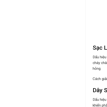
Sạc L
Dấu hiệu
cháy châ
hỏng.
Cách giả
Dây S
Dấu hiệu
khiến ph