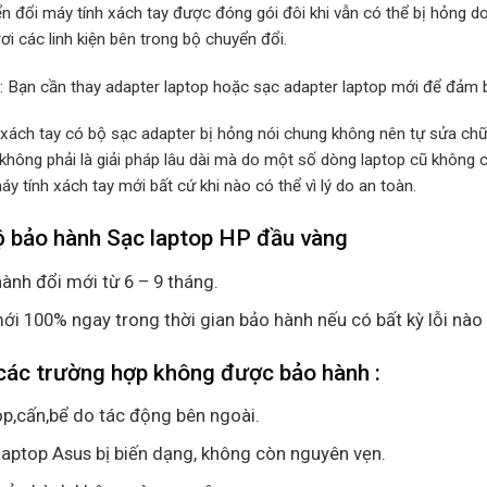
n đổi máy tính xách tay được đóng gói đôi khi vẫn có thể bị hỏng d
rơi các linh kiện bên trong bộ chuyển đổi.
p: Bạn cần thay adapter laptop hoặc sạc adapter laptop mới để đảm b
 xách tay có bộ sạc adapter bị hỏng nói chung không nên tự sửa chữa
 không phải là giải pháp lâu dài mà do một số dòng laptop cũ không
y tính xách tay mới bất cứ khi nào có thể vì lý do an toàn.
 bảo hành Sạc laptop HP đầu vàng
ành đổi mới từ 6 – 9 tháng.
ới 100% ngay trong thời gian bảo hành nếu có bất kỳ lỗi nào
các trường hợp không được bảo hành :
p,cấn,bể do tác động bên ngoài.
aptop Asus bị biến dạng, không còn nguyên vẹn.