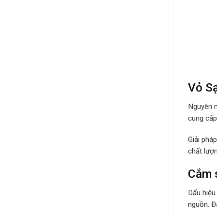
Vỏ Sạ
Nguyên n
cung cấp 
Giải phá
chất lượ
Cắm s
Dấu hiệu
nguồn. Đâ