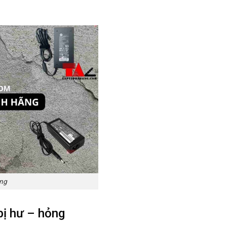
ãng
bị hư – hỏng