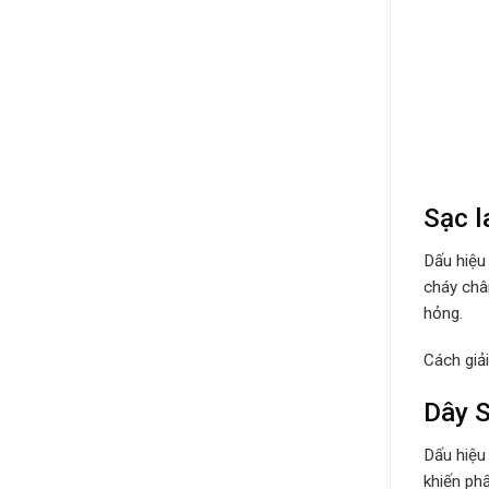
Sạc l
Dấu hiệu
cháy châ
hỏng.
Cách giả
Dây S
Dấu hiệu
khiến ph