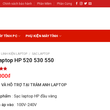
Chính sách bảo hành
Phần Mềm
Phần Cứng
ÁY TÍNH PC
PHỤ KIỆN MÁY TÍNH
LINH KIỆN LAPTOP
/
SẠC LAPTOP
laptop HP 520 530 550
5.00
000
₫
5
on
I VÀ HỖ TRỢ TẠI TRÂM ANH LAPTOP
r
 phẩm
: Sạc laptop HP đầu vàng
 áp vào
: 100V-240V