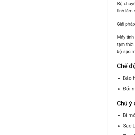
Bộ chuyể
tình làm 
Giải phá
Máy tính
tạm thời
bộ sạc má
Chế độ
Bảo h
Đổi m
Chú ý 
Bi mó
Sạc L