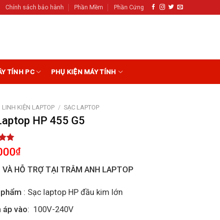
Chính sách bảo hành
Phần Mềm
Phần Cứng
ÁY TÍNH PC
PHỤ KIỆN MÁY TÍNH
LINH KIỆN LAPTOP
/
SẠC LAPTOP
Laptop HP 455 G5
5.00
000
₫
5
on
I VÀ HỖ TRỢ TẠI TRÂM ANH LAPTOP
r
 phẩm
: Sạc laptop HP đầu kim lớn
 áp vào
: 100V-240V