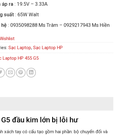
 áp ra
: 19.5V – 3.33A
g suất
: 65W Walt
 hệ
: 0935098288 Ms Trâm – 0929217943 Ms Hiền
Wishlist
ies:
Sạc Laptop
,
Sạc Laptop HP
c Laptop HP 455 G5
G5 đầu kim lớn bị lỗi hư
nh xách tay có cấu tạo gồm hai phần: bộ chuyển đổi và