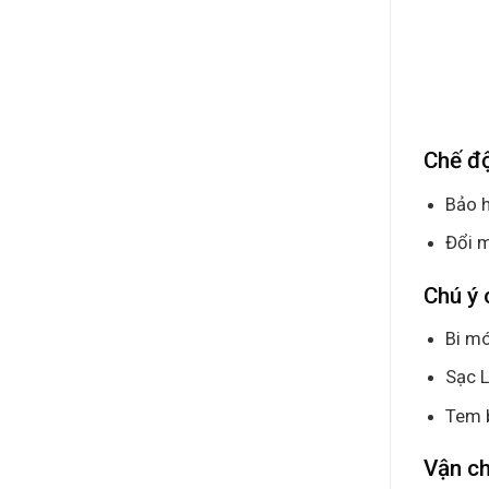
Chế đ
Bảo h
Đổi m
Chú ý 
Bi mó
Sạc L
Tem 
Vận c