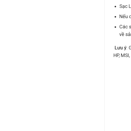
Sạc L
Nếu q
Các s
về s
Lưu ý
: 
HP, MSI