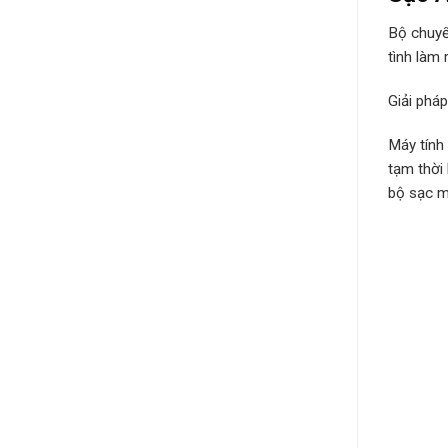
Bộ chuyể
tình làm 
Giải phá
Máy tính
tạm thời
bộ sạc má