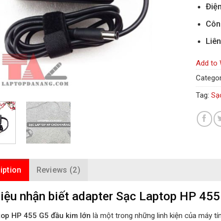
Điện
Côn
Liên
Add to 
Categor
Tag:
Sạ
iption
Reviews (2)
iệu nhận biết adapter Sạc Laptop HP 455 
top HP 455 G5 đầu kim lớn
là một trong những linh kiện của máy tí