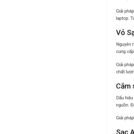
Giải phá
laptop. 
Vỏ Sạ
Nguyên n
cung cấp 
Giải phá
chất lượ
Cắm s
Dấu hiệu
nguồn. Đâ
Giải phá
Sạc A