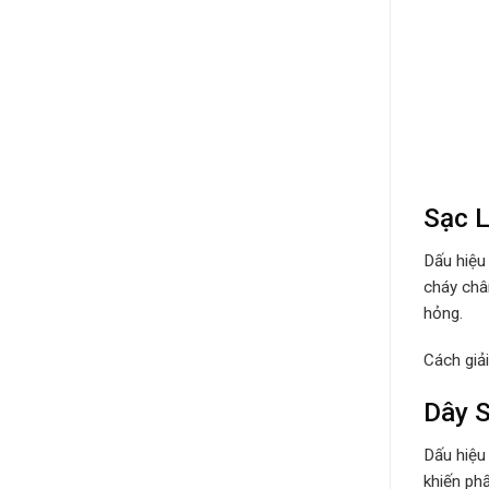
Sạc L
Dấu hiệu
cháy châ
hỏng.
Cách giả
Dây S
Dấu hiệu
khiến ph