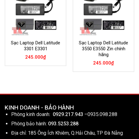
Sạc Laptop Dell Latitude
Sạc Laptop Dell Latitude
3301 E3301
3550 E3550 Zin chính
hãng
245.000
₫
245.000
₫
KINH DOANH - BẢO HÀNH
Phòng kinh doanh:
0929.217.943
–
0935.098.288
Phòng bảo hành:
093.5253.288
Địa chỉ: 185 Ông Ích Khiêm, Q.Hải Châu, TP Đà Nẵng