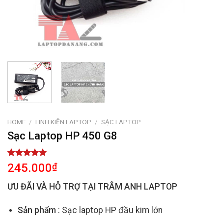
HOME
/
LINH KIỆN LAPTOP
/
SẠC LAPTOP
Sạc Laptop HP 450 G8
Rated
2
5.00
245.000
₫
out of 5
based on
ƯU ĐÃI VÀ HỖ TRỢ TẠI TRÂM ANH LAPTOP
customer
ratings
Sản phẩm
: Sạc laptop HP đầu kim lớn