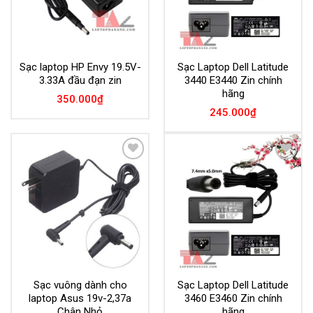
Sạc laptop HP Envy 19.5V-
Sạc Laptop Dell Latitude
3.33A đầu đạn zin
3440 E3440 Zin chính
hãng
350.000
₫
245.000
₫
Add to
Add to
Wishlist
Wishlist
Sạc vuông dành cho
Sạc Laptop Dell Latitude
laptop Asus 19v-2,37a
3460 E3460 Zin chính
Chân Nhỏ
hãng