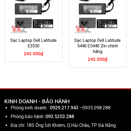
Sạc Laptop Dell Latitude
Sạc Laptop Dell Latitude
E3330
5440 E5440 Zin chính
hãng
245.000
₫
245.000
₫
KINH DOANH - BẢO HÀNH
Phòng kinh doanh:
0929.217.943
–
0935.098.288
Phòng bảo hành:
093.5253.288
Địa chỉ: 185 Ông Ích Khiêm, Q.Hải Châu, TP Đà Nẵng