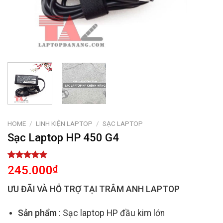
HOME
/
LINH KIỆN LAPTOP
/
SẠC LAPTOP
Sạc Laptop HP 450 G4
Rated
1
5.00
245.000
₫
out of 5
based on
ƯU ĐÃI VÀ HỖ TRỢ TẠI TRÂM ANH LAPTOP
customer
rating
Sản phẩm
: Sạc laptop HP đầu kim lớn