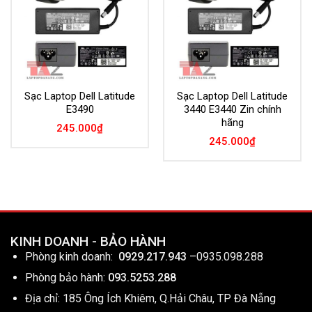
Sạc Laptop Dell Latitude
Sạc Laptop Dell Latitude
E3490
3440 E3440 Zin chính
hãng
245.000
₫
245.000
₫
KINH DOANH - BẢO HÀNH
Phòng kinh doanh:
0929.217.943
–
0935.098.288
Phòng bảo hành:
093.5253.288
Địa chỉ: 185 Ông Ích Khiêm, Q.Hải Châu, TP Đà Nẵng