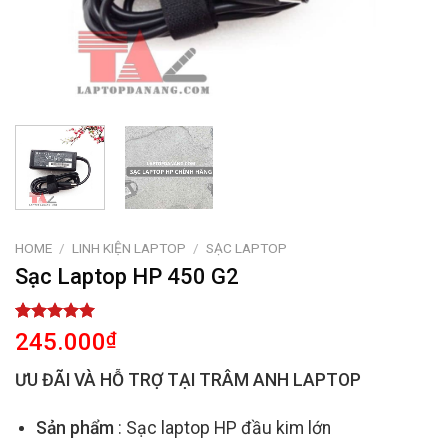
HOME
/
LINH KIỆN LAPTOP
/
SẠC LAPTOP
Sạc Laptop HP 450 G2
Rated
2
5.00
245.000
₫
out of 5
based on
ƯU ĐÃI VÀ HỖ TRỢ TẠI TRÂM ANH LAPTOP
customer
ratings
Sản phẩm
: Sạc laptop HP đầu kim lớn