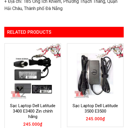
+ Địa chỉ: 185 Ông Ích Khiêm, Phường Thạch Thang, Quận
Hải Châu, Thành phố Đà Nẵng
RELATED PRODUCTS
Add to
Add to
Wishlist
Wishlist
Sạc Laptop Dell Latitude
Sạc Laptop Dell Latitude
3400 E3400 Zin chính
3500 E3500
hãng
245.000
₫
245.000
₫