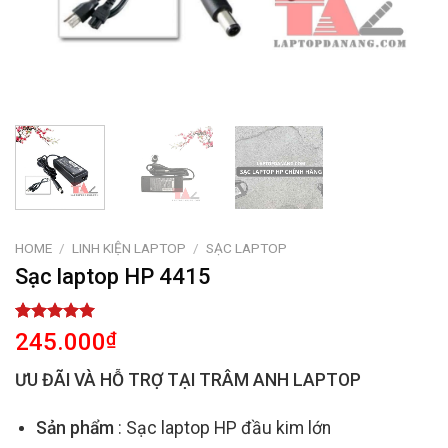
HOME
/
LINH KIỆN LAPTOP
/
SẠC LAPTOP
Sạc laptop HP 4415
Rated
2
5.00
245.000
₫
out of 5
based on
ƯU ĐÃI VÀ HỖ TRỢ TẠI TRÂM ANH LAPTOP
customer
ratings
Sản phẩm
: Sạc laptop HP đầu kim lớn