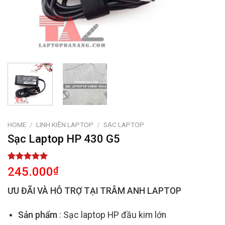
HOME
/
LINH KIỆN LAPTOP
/
SẠC LAPTOP
Sạc Laptop HP 430 G5
Rated
2
5.00
245.000
₫
out of 5
based on
ƯU ĐÃI VÀ HỖ TRỢ TẠI TRÂM ANH LAPTOP
customer
ratings
Sản phẩm
: Sạc laptop HP đầu kim lớn