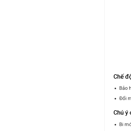
Chế đ
Bảo h
Đổi m
Chú ý 
Bi mó