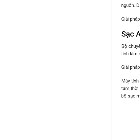
nguồn. Đâ
Giải phá
Sạc A
Bộ chuyể
tình làm 
Giải phá
Máy tính
tạm thời
bộ sạc má