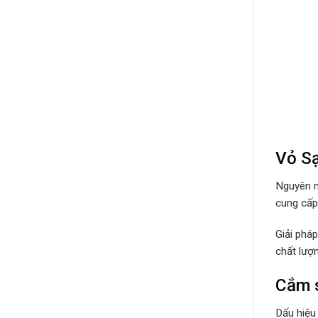
Vỏ Sạ
Nguyên n
cung cấp 
Giải phá
chất lượ
Cắm s
Dấu hiệu