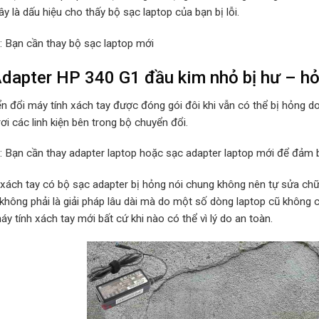
y là dấu hiệu cho thấy bộ sạc laptop của bạn bị lỗi.
p: Bạn cần thay bộ sạc laptop mới
dapter HP 340 G1 đầu kim nhỏ bị hư – h
n đổi máy tính xách tay được đóng gói đôi khi vẫn có thể bị hỏng d
rơi các linh kiện bên trong bộ chuyển đổi.
p: Bạn cần thay adapter laptop hoặc sạc adapter laptop mới để đảm b
 xách tay có bộ sạc adapter bị hỏng nói chung không nên tự sửa chữa
 không phải là giải pháp lâu dài mà do một số dòng laptop cũ không
y tính xách tay mới bất cứ khi nào có thể vì lý do an toàn.