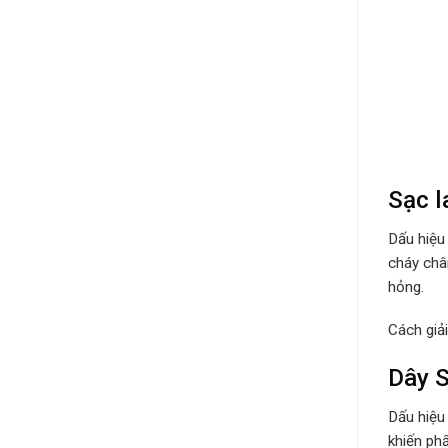
Sạc l
Dấu hiệu
cháy châ
hỏng.
Cách giả
Dây S
Dấu hiệu
khiến ph