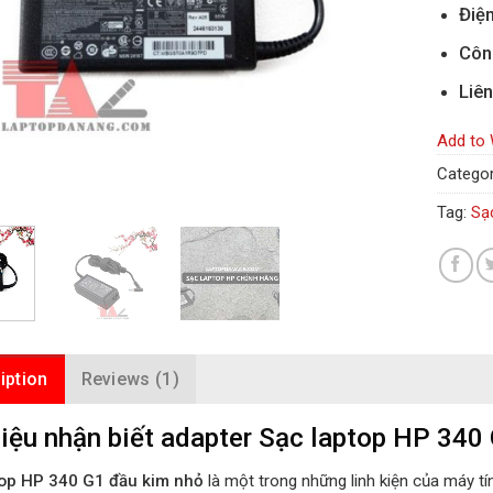
Điện
Côn
Liên
Add to 
Categor
Tag:
Sạ
iption
Reviews (1)
iệu nhận biết adapter Sạc laptop HP 340 
top HP 340 G1 đầu kim nhỏ
là một trong những linh kiện của máy t