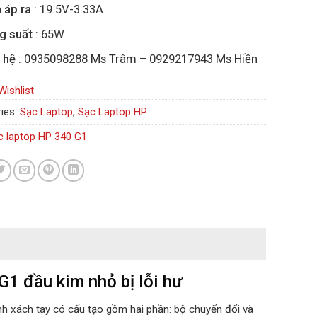
 áp ra
: 19.5V-3.33A
g suất
: 65W
 hệ
: 0935098288 Ms Trâm – 0929217943 Ms Hiền
Wishlist
ies:
Sạc Laptop
,
Sạc Laptop HP
c laptop HP 340 G1
G1 đầu kim nhỏ bị lỗi hư
ính xách tay có cấu tạo gồm hai phần: bộ chuyển đổi và