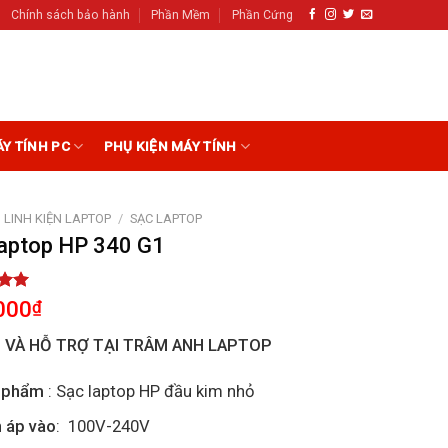
Chính sách bảo hành
Phần Mềm
Phần Cứng
ÁY TÍNH PC
PHỤ KIỆN MÁY TÍNH
LINH KIỆN LAPTOP
/
SẠC LAPTOP
laptop HP 340 G1
5.00
000
₫
5
on
I VÀ HỖ TRỢ TẠI TRÂM ANH LAPTOP
r
 phẩm
: Sạc laptop HP đầu kim nhỏ
 áp vào
: 100V-240V