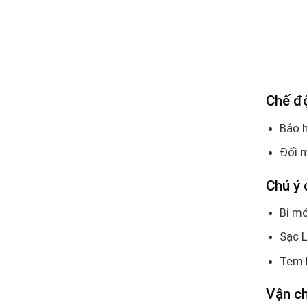
Chế đ
Bảo h
Đổi m
Chú ý 
Bi mó
Sạc L
Tem 
Vận c