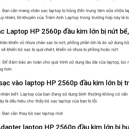
p: Bạn cần mang chân sạc laptop bị hỏng đến trung tâm sửa chữa lap
Tuy nhiên, lời khuyên của Trâm Anh Laptop trong trường hợp này là 
c Laptop HP 2560p đầu kim lớn bị nứt bể,
hân khiến vỏ nhựa chân sạc bị nứt, phồng phần lớn là do sử dụng 
sẽ khiến bộ sạc bị quá nhiệt, khiến vỏ nhựa bị phồng hoặc nứt.
p: Để đảm bảo an toàn cho quá trình sử dụng lâu dài của laptop, lú
ng hơn.
ạc vào laptop HP 2560p đầu kim lớn bị tr
 nhận biết: Laptop của bạn đang sử dụng bình thường không có vấn đ
y là dấu hiệu cho thấy bộ sạc laptop của bạn bị lỗi.
p: Bạn cần thay bộ sạc laptop mới
dapter laptop HP 2560p đầu kim lớn bị h