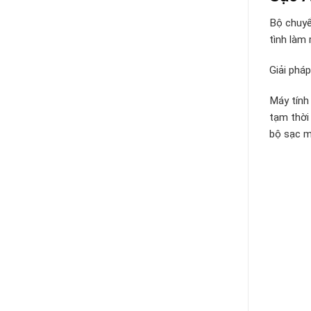
Bộ chuyể
tình làm 
Giải phá
Máy tính
tạm thời
bộ sạc má