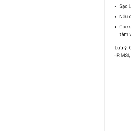
Sạc L
Nếu q
Các s
tâm 
Lưu ý
: 
HP, MSI