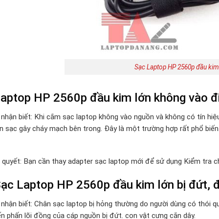
Sạc Laptop HP 2560p đầu kim 
aptop HP 2560p đầu kim lớn không vào đ
 nhận biết: Khi cắm sạc laptop không vào nguồn và không có tín hiệ
n sạc gây cháy mạch bên trong. Đây là một trường hợp rất phổ biến.
i quyết: Bạn cần thay adapter sạc laptop mới để sử dụng Kiểm tra c
ạc Laptop HP 2560p đầu kim lớn bị đứt, đ
 nhận biết: Chân sạc laptop bị hỏng thường do người dùng có thói 
ến phấn lõi đồng của cáp nguồn bị đứt. con vật cưng cắn dây.