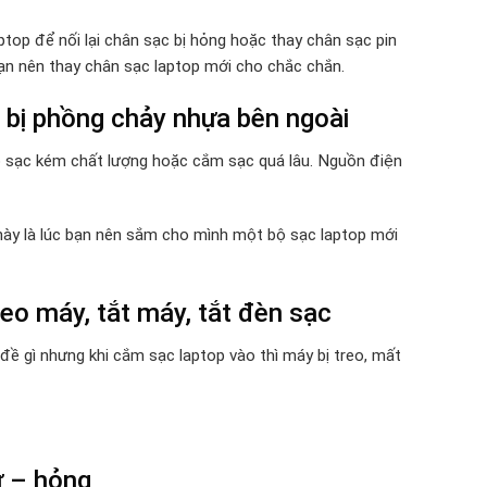
top để nối lại chân sạc bị hỏng hoặc thay chân sạc pin
bạn nên thay chân sạc laptop mới cho chắc chắn.
 bị phồng chảy nhựa bên ngoài
bộ sạc kém chất lượng hoặc cắm sạc quá lâu. Nguồn điện
c này là lúc bạn nên sắm cho mình một bộ sạc laptop mới
eo máy, tắt máy, tắt đèn sạc
ề gì nhưng khi cắm sạc laptop vào thì máy bị treo, mất
ư – hỏng