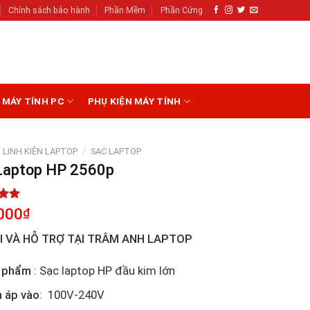
Chính sách bảo hành
Phần Mềm
Phần Cứng
N MÁY TÍNH PC
PHỤ KIỆN MÁY TÍNH
LINH KIỆN LAPTOP
/
SẠC LAPTOP
Laptop HP 2560p
5.00
000
₫
5
on
I VÀ HỖ TRỢ TẠI TRÂM ANH LAPTOP
r
 phẩm
: Sạc laptop HP đầu kim lớn
n áp vào
: 100V-240V