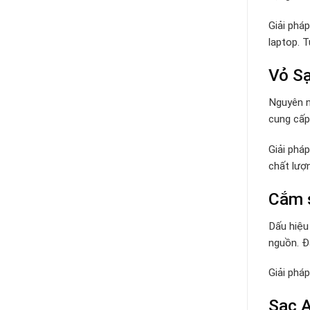
Giải phá
laptop. 
Vỏ Sạ
Nguyên n
cung cấp 
Giải phá
chất lượ
Cắm s
Dấu hiệu
nguồn. Đâ
Giải phá
Sạc A