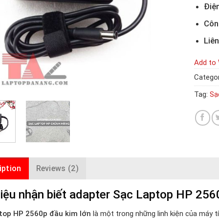
Điện
Côn
Liên
Add to 
Categor
Tag:
Sạ
iption
Reviews (2)
iệu nhận biết adapter Sạc Laptop HP 2560
top HP 2560p đầu kim lớn
là một trong những linh kiện của máy t